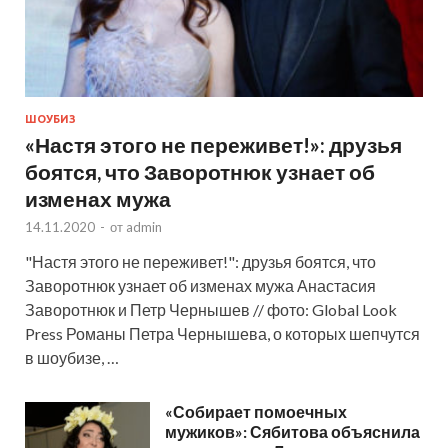
ШОУБИЗ
«Настя этого не переживет!»: друзья
боятся, что Заворотнюк узнает об
изменах мужа
14.11.2020
-
от
admin
"Настя этого не переживет!": друзья боятся, что
Заворотнюк узнает об изменах мужа Анастасия
Заворотнюк и Петр Чернышев // фото: Global Look
Press Романы Петра Чернышева, о которых шепчутся
в шоубизе, …
«Собирает помоечных
мужиков»: Сябитова объяснила