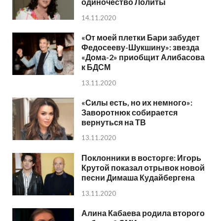
одиночество Лолиты
14.11.2020
«От моей плетки Бари забудет
Федосееву-Шукшину»: звезда
«Дома-2» приобщит Алибасова
к БДСМ
13.11.2020
«Силы есть, но их немного»:
Заворотнюк собирается
вернуться на ТВ
13.11.2020
Поклонники в восторге: Игорь
Крутой показал отрывок новой
песни Димаша Кудайбергена
13.11.2020
Алина Кабаева родила второго