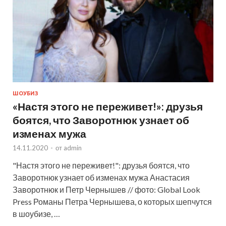
ШОУБИЗ
«Настя этого не переживет!»: друзья
боятся, что Заворотнюк узнает об
изменах мужа
14.11.2020
-
от
admin
"Настя этого не переживет!": друзья боятся, что
Заворотнюк узнает об изменах мужа Анастасия
Заворотнюк и Петр Чернышев // фото: Global Look
Press Романы Петра Чернышева, о которых шепчутся
в шоубизе, …