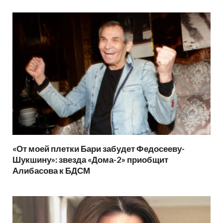
«От моей плетки Бари забудет Федосееву-
Шукшину»: звезда «Дома-2» приобщит
Алибасова к БДСМ