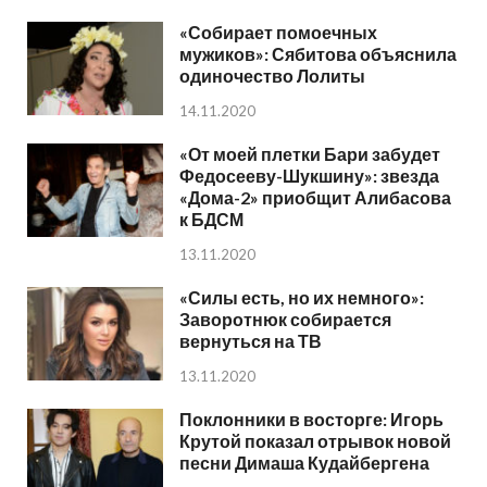
«Собирает помоечных
мужиков»: Сябитова объяснила
одиночество Лолиты
14.11.2020
«От моей плетки Бари забудет
Федосееву-Шукшину»: звезда
«Дома-2» приобщит Алибасова
к БДСМ
13.11.2020
«Силы есть, но их немного»:
Заворотнюк собирается
вернуться на ТВ
13.11.2020
Поклонники в восторге: Игорь
Крутой показал отрывок новой
песни Димаша Кудайбергена