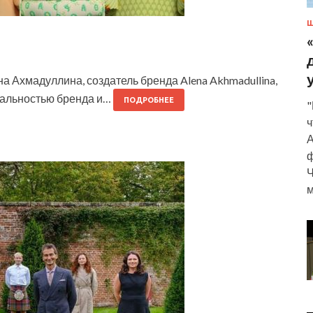
Ш
а Ахмадуллина, создатель бренда Alena Akhmadullina,
икальностью бренда и…
ПОДРОБНЕЕ
"
ч
А
ф
Ч
м