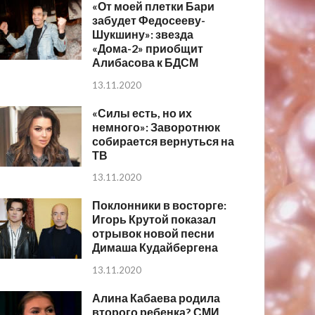
«От моей плетки Бари
забудет Федосееву-
Шукшину»: звезда
«Дома-2» приобщит
Алибасова к БДСМ
13.11.2020
«Силы есть, но их
немного»: Заворотнюк
собирается вернуться на
ТВ
13.11.2020
Поклонники в восторге:
Игорь Крутой показал
отрывок новой песни
Димаша Кудайбергена
13.11.2020
Алина Кабаева родила
второго ребенка? СМИ