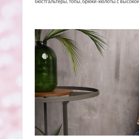
бюстгальтеры, топы, брюки-кюлоты с высоко