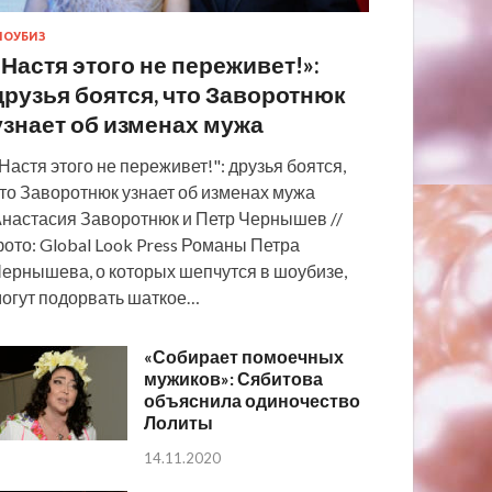
ОУБИЗ
«Настя этого не переживет!»:
друзья боятся, что Заворотнюк
узнает об изменах мужа
Настя этого не переживет!": друзья боятся,
то Заворотнюк узнает об изменах мужа
настасия Заворотнюк и Петр Чернышев //
ото: Global Look Press Романы Петра
ернышева, о которых шепчутся в шоубизе,
огут подорвать шаткое…
«Собирает помоечных
мужиков»: Сябитова
объяснила одиночество
Лолиты
14.11.2020