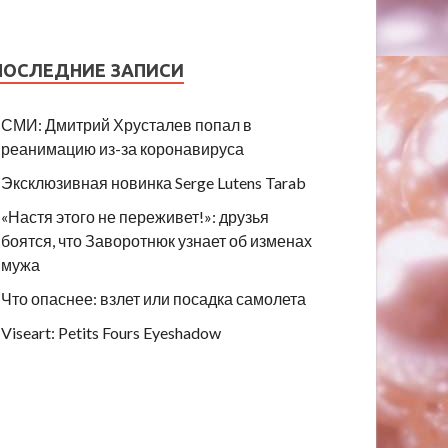
ПОСЛЕДНИЕ ЗАПИСИ
СМИ: Дмитрий Хрусталев попал в
реанимацию из-за коронавируса
Эксклюзивная новинка Serge Lutens Tarab
«Настя этого не переживет!»: друзья
боятся, что Заворотнюк узнает об изменах
мужа
Что опаснее: взлет или посадка самолета
Viseart: Petits Fours Eyeshadow