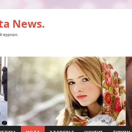
ta News.
й журнал.