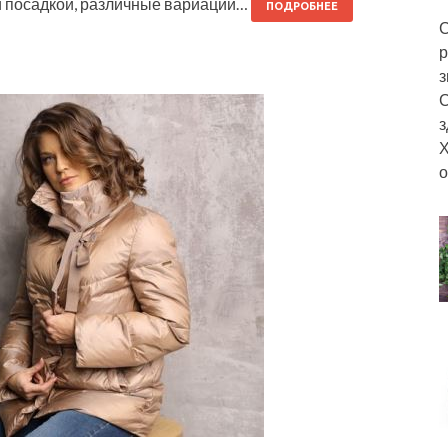
й посадкой, различные вариации…
ПОДРОБНЕЕ
С
р
з
С
з
Х
о