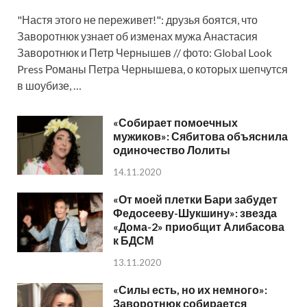
"Настя этого не переживет!": друзья боятся, что
Заворотнюк узнает об изменах мужа Анастасия
Заворотнюк и Петр Чернышев // фото: Global Look
Press Романы Петра Чернышева, о которых шепчутся
в шоубизе, …
«Собирает помоечных
мужиков»: Сябитова объяснила
одиночество Лолиты
14.11.2020
«От моей плетки Бари забудет
Федосееву-Шукшину»: звезда
«Дома-2» приобщит Алибасова
к БДСМ
13.11.2020
«Силы есть, но их немного»:
Заворотнюк собирается