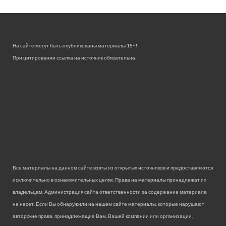
На сайте могут быть опубликованы материалы 18+!
При цитировании ссылка на источник обязательна.
Все материалы на данном сайте взяты из открытых источников и предоставляются
исключительно в ознакомительных целях. Права на материалы принадлежат их
владельцам. Администрация сайта ответственности за содержание материала
не несет. Если Вы обнаружили на нашем сайте материалы, которые нарушают
авторские права, принадлежащие Вам, Вашей компании или организации,