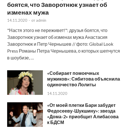
боятся, что Заворотнюк узнает об
изменах мужа
14.11.2020
-
от
admin
"Настя этого не переживет!": друзья боятся, что
Заворотнюк узнает об изменах мужа Анастасия
Заворотнюк и Петр Чернышев // фото: Global Look
Press Романы Петра Чернышева, о которых шепчутся
в шоубизе, …
«Собирает помоечных
мужиков»: Сябитова объяснила
одиночество Лолиты
14.11.2020
«От моей плетки Бари забудет
Федосееву-Шукшину»: звезда
«Дома-2» приобщит Алибасова
к БДСМ