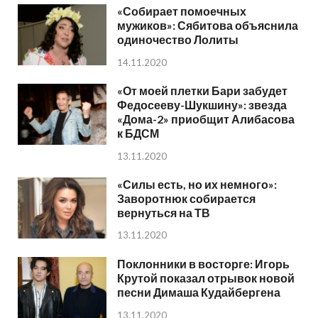
«Собирает помоечных
мужиков»: Сябитова объяснила
одиночество Лолиты
14.11.2020
«От моей плетки Бари забудет
Федосееву-Шукшину»: звезда
«Дома-2» приобщит Алибасова
к БДСМ
13.11.2020
«Силы есть, но их немного»:
Заворотнюк собирается
вернуться на ТВ
13.11.2020
Поклонники в восторге: Игорь
Крутой показал отрывок новой
песни Димаша Кудайбергена
13.11.2020