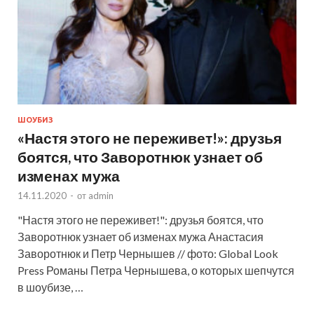
ШОУБИЗ
«Настя этого не переживет!»: друзья
боятся, что Заворотнюк узнает об
изменах мужа
14.11.2020
-
от
admin
"Настя этого не переживет!": друзья боятся, что
Заворотнюк узнает об изменах мужа Анастасия
Заворотнюк и Петр Чернышев // фото: Global Look
Press Романы Петра Чернышева, о которых шепчутся
в шоубизе, …