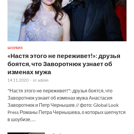
ШОУБИЗ
«Настя этого не переживет!»: друзья
боятся, что Заворотнюк узнает об
изменах мужа
14.11.2020
-
от
admin
"Настя этого не переживет!": друзья боятся, что
Заворотнюк узнает об изменах мужа Анастасия
Заворотнюк и Петр Чернышев // фото: Global Look
Press Романы Петра Чернышева, о которых шепчутся
в шоубизе, …