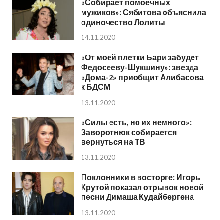
«Собирает помоечных
мужиков»: Сябитова объяснила
одиночество Лолиты
14.11.2020
«От моей плетки Бари забудет
Федосееву-Шукшину»: звезда
«Дома-2» приобщит Алибасова
к БДСМ
13.11.2020
«Силы есть, но их немного»:
Заворотнюк собирается
вернуться на ТВ
13.11.2020
Поклонники в восторге: Игорь
Крутой показал отрывок новой
песни Димаша Кудайбергена
13.11.2020