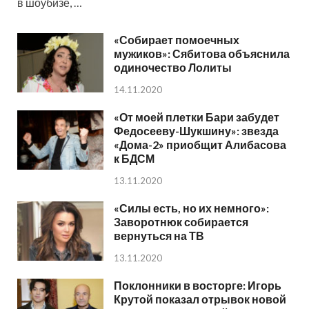
в шоубизе, …
«Собирает помоечных
мужиков»: Сябитова объяснила
одиночество Лолиты
14.11.2020
«От моей плетки Бари забудет
Федосееву-Шукшину»: звезда
«Дома-2» приобщит Алибасова
к БДСМ
13.11.2020
«Силы есть, но их немного»:
Заворотнюк собирается
вернуться на ТВ
13.11.2020
Поклонники в восторге: Игорь
Крутой показал отрывок новой