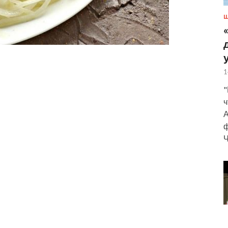
Ш
1
"
ч
А
ф
Ч