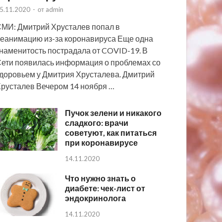
5.11.2020
-
от
admin
МИ: Дмитрий Хрусталев попал в
еанимацию из-за коронавируса Еще одна
наменитость пострадала от COVID-19. В
ети появилась информация о проблемах со
доровьем у Дмитрия Хрусталева. Дмитрий
русталев Вечером 14 ноября …
Пучок зелени и никакого
сладкого: врачи
советуют, как питаться
при коронавирусе
14.11.2020
Что нужно знать о
диабете: чек-лист от
эндокринолога
14.11.2020