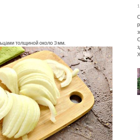
1
С
р
з
С
льцами толщиной около 3 мм.
з
Х