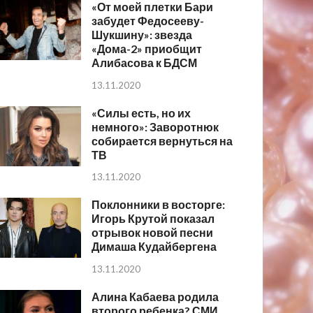
«От моей плетки Бари
забудет Федосееву-
Шукшину»: звезда
«Дома-2» приобщит
Алибасова к БДСМ
13.11.2020
«Силы есть, но их
немного»: Заворотнюк
собирается вернуться на
ТВ
13.11.2020
Поклонники в восторге:
Игорь Крутой показал
отрывок новой песни
Димаша Кудайбергена
13.11.2020
Алина Кабаева родила
второго ребенка? СМИ