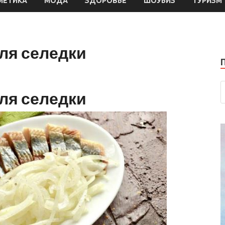
МЕТИКА
МОДА
ЗДОРОВЬЕ
ШОУБИЗ
ТУРИЗМ
ля селедки
ля селедки