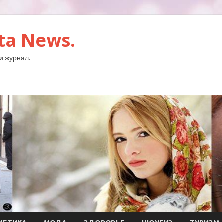
ta News.
й журнал.