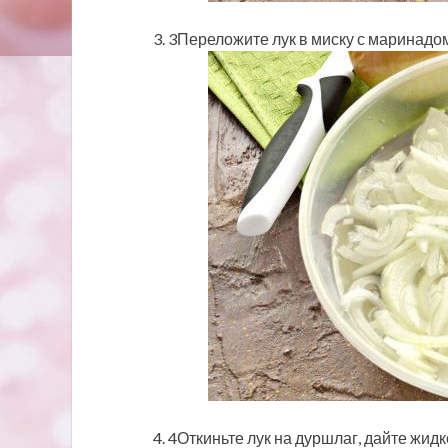
3Переложите лук в миску с маринадом 
4Откиньте лук на дуршлаг, дайте жидк