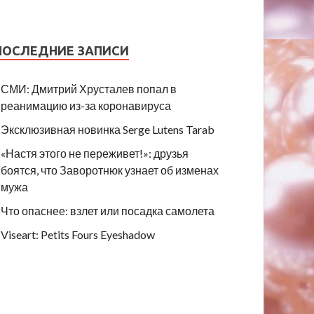
ПОСЛЕДНИЕ ЗАПИСИ
СМИ: Дмитрий Хрусталев попал в
реанимацию из-за коронавируса
Эксклюзивная новинка Serge Lutens Tarab
«Настя этого не переживет!»: друзья
боятся, что Заворотнюк узнает об изменах
мужа
Что опаснее: взлет или посадка самолета
Viseart: Petits Fours Eyeshadow