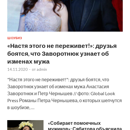
ШОУБИЗ
«Настя этого не переживет!»: друзья
боятся, что Заворотнюк узнает об
изменах мужа
14.11.2020
-
от
admin
"Настя этого не переживет!": друзья боятся, что
Заворотнюк узнает об изменах мужа Анастасия
Заворотнюк и Петр Чернышев // фото: Global Look
Press Романы Петра Чернышева, о которых шепчутся
в шоубизе, …
«Собирает помоечных
мужиков»: Сябитова объяснила