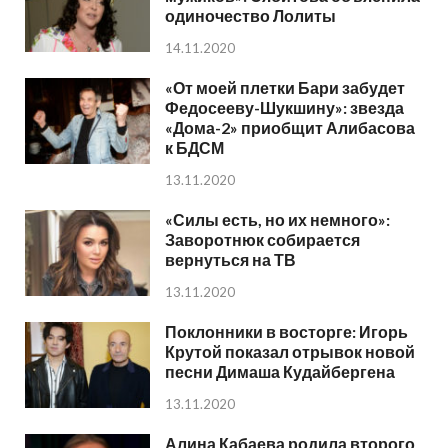
одиночество Лолиты
14.11.2020
«От моей плетки Бари забудет
Федосееву-Шукшину»: звезда
«Дома-2» приобщит Алибасова
к БДСМ
13.11.2020
«Силы есть, но их немного»:
Заворотнюк собирается
вернуться на ТВ
13.11.2020
Поклонники в восторге: Игорь
Крутой показал отрывок новой
песни Димаша Кудайбергена
13.11.2020
Алина Кабаева родила второго