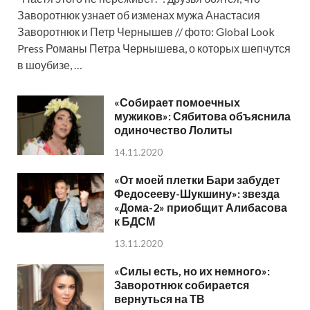
Заворотнюк узнает об изменах мужа Анастасия
Заворотнюк и Петр Чернышев // фото: Global Look
Press Романы Петра Чернышева, о которых шепчутся
в шоубизе, …
«Собирает помоечных
мужиков»: Сябитова объяснила
одиночество Лолиты
14.11.2020
«От моей плетки Бари забудет
Федосееву-Шукшину»: звезда
«Дома-2» приобщит Алибасова
к БДСМ
13.11.2020
«Силы есть, но их немного»:
Заворотнюк собирается
вернуться на ТВ