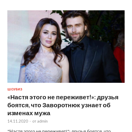
ШОУБИЗ
«Настя этого не переживет!»: друзья
боятся, что Заворотнюк узнает об
изменах мужа
14.11.2020
-
от
admin
"Настя этого не переживет!": друзья боятся, что