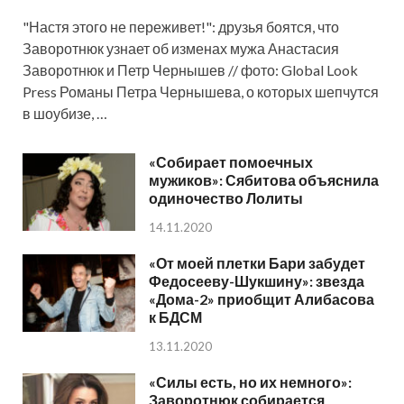
"Настя этого не переживет!": друзья боятся, что
Заворотнюк узнает об изменах мужа Анастасия
Заворотнюк и Петр Чернышев // фото: Global Look
Press Романы Петра Чернышева, о которых шепчутся
в шоубизе, …
«Собирает помоечных
мужиков»: Сябитова объяснила
одиночество Лолиты
14.11.2020
«От моей плетки Бари забудет
Федосееву-Шукшину»: звезда
«Дома-2» приобщит Алибасова
к БДСМ
13.11.2020
«Силы есть, но их немного»:
Заворотнюк собирается