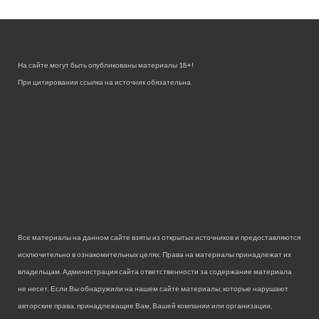
На сайте могут быть опубликованы материалы 18+!
При цитировании ссылка на источник обязательна.
Все материалы на данном сайте взяты из открытых источников и предоставляются
исключительно в ознакомительных целях. Права на материалы принадлежат их
владельцам. Администрация сайта ответственности за содержание материала
не несет. Если Вы обнаружили на нашем сайте материалы, которые нарушают
авторские права, принадлежащие Вам, Вашей компании или организации,