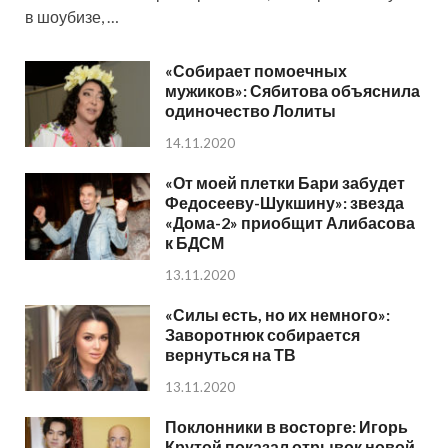
в шоубизе, …
«Собирает помоечных
мужиков»: Сябитова объяснила
одиночество Лолиты
14.11.2020
«От моей плетки Бари забудет
Федосееву-Шукшину»: звезда
«Дома-2» приобщит Алибасова
к БДСМ
13.11.2020
«Силы есть, но их немного»:
Заворотнюк собирается
вернуться на ТВ
13.11.2020
Поклонники в восторге: Игорь
Крутой показал отрывок новой