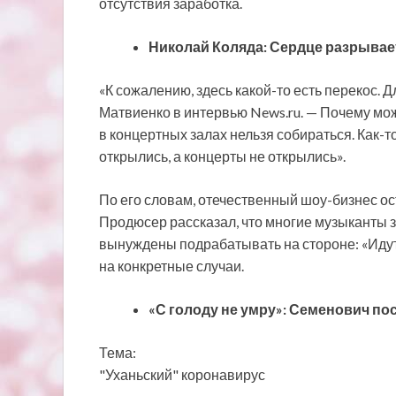
отсутствия заработка.
Николай Коляда: Сердце разрывает
«К сожалению, здесь какой-то есть перекос. 
Матвиенко в интервью News.ru. — Почему можн
в концертных залах нельзя собираться. Как-
открылись, а концерты не открылись».
По его словам, отечественный шоу-бизнес ос
Продюсер рассказал, что многие музыканты 
вынуждены подрабатывать на стороне: «Идут 
на конкретные случаи.
«С голоду не умру»: Семенович по
Тема:
"Уханьский" коронавирус