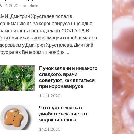
5.11.2020
-
от
admin
МИ: Дмитрий Хрусталев попал в
еанимацию из-за коронавируса Еще одна
наменитость пострадала от COVID-19. В
ети появилась информация о проблемах со
доровьем у Дмитрия Хрусталева. Дмитрий
русталев Вечером 14 ноября …
Пучок зелени и никакого
сладкого: врачи
советуют, как питаться
при коронавирусе
14.11.2020
Что нужно знать о
диабете: чек-лист от
эндокринолога
14.11.2020