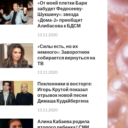
«От моей плетки Бари
забудет Федосееву-
Шукшину»: звезда
«Дома-2» приобщит
Алибасова к БДСМ
13.11.2020
«Силы есть, но их
немного»: Заворотнюк
собирается вернуться на
ТВ
13.11.2020
Поклонники в восторге:
Игорь Крутой показал
отрывок новой песни
Димаша Кудайбергена
13.11.2020
Алина Кабаева родила
второго ребенка? СМИ