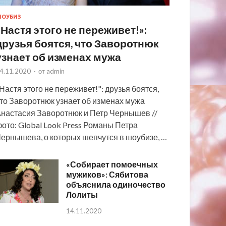
ОУБИЗ
«Настя этого не переживет!»:
друзья боятся, что Заворотнюк
узнает об изменах мужа
4.11.2020
-
от
admin
Настя этого не переживет!": друзья боятся,
то Заворотнюк узнает об изменах мужа
настасия Заворотнюк и Петр Чернышев //
ото: Global Look Press Романы Петра
ернышева, о которых шепчутся в шоубизе, …
«Собирает помоечных
мужиков»: Сябитова
объяснила одиночество
Лолиты
14.11.2020