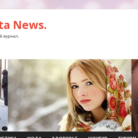
ta News.
й журнал.