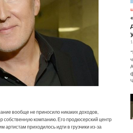
Ш
1
"
ч
А
ф
Ч
ание вообще не приносило никаких доходов,
р собственную компанию. Его продюсерский центр
м артистам приходилось идти в грузчики из-за