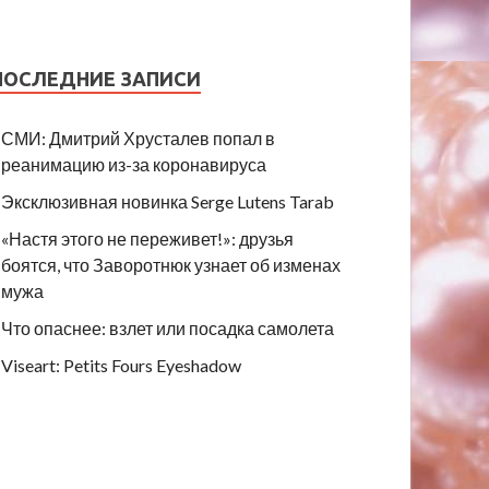
ПОСЛЕДНИЕ ЗАПИСИ
СМИ: Дмитрий Хрусталев попал в
реанимацию из-за коронавируса
Эксклюзивная новинка Serge Lutens Tarab
«Настя этого не переживет!»: друзья
боятся, что Заворотнюк узнает об изменах
мужа
Что опаснее: взлет или посадка самолета
Viseart: Petits Fours Eyeshadow