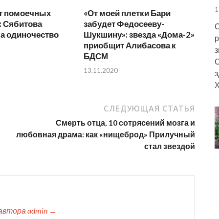
1
т помоечных
«От моей плетки Бари
: Сябитова
забудет Федосееву-
С
а одиночество
Шукшину»: звезда «Дома-2»
р
приобщит Алибасова к
з
БДСМ
С
13.11.2020
з
Х
СЛЕДУЮЩАЯ СТАТЬЯ
Смерть отца, 10 сотрясений мозга и
любовная драма: как «нищеброд» Прилучный
стал звездой
автора admin →