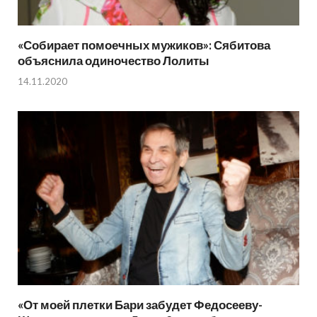
«Собирает помоечных мужиков»: Сябитова
объяснила одиночество Лолиты
14.11.2020
«От моей плетки Бари забудет Федосееву-