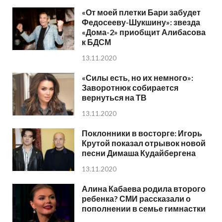
«От моей плетки Бари забудет
Федосееву-Шукшину»: звезда
«Дома-2» приобщит Алибасова
к БДСМ
13.11.2020
«Силы есть, но их немного»:
Заворотнюк собирается
вернуться на ТВ
13.11.2020
Поклонники в восторге: Игорь
Крутой показал отрывок новой
песни Димаша Кудайбергена
13.11.2020
Алина Кабаева родила второго
ребенка? СМИ рассказали о
пополнении в семье гимнастки