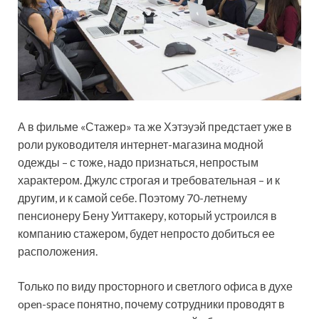
А в фильме «Стажер» та же Хэтэуэй предстает уже в
роли руководителя интернет-магазина модной
одежды – с тоже, надо признаться, непростым
характером. Джулс строгая и требовательная – и к
другим, и к самой себе. Поэтому 70-летнему
пенсионеру Бену Уиттакеру, который устроился в
компанию стажером, будет непросто добиться ее
расположения.
Только по виду просторного и светлого офиса в духе
open-space понятно, почему сотрудники проводят в