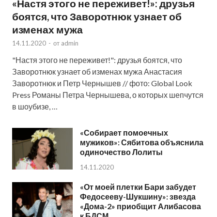
«Настя этого не переживет!»: друзья
боятся, что Заворотнюк узнает об
изменах мужа
14.11.2020
-
от
admin
"Настя этого не переживет!": друзья боятся, что
Заворотнюк узнает об изменах мужа Анастасия
Заворотнюк и Петр Чернышев // фото: Global Look
Press Романы Петра Чернышева, о которых шепчутся
в шоубизе, …
«Собирает помоечных
мужиков»: Сябитова объяснила
одиночество Лолиты
14.11.2020
«От моей плетки Бари забудет
Федосееву-Шукшину»: звезда
«Дома-2» приобщит Алибасова
к БДСМ