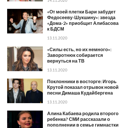
14.11.2020
«От моей плетки Бари забудет
Федосееву-Шукшину»: звезда
«Дома-2» приобщит Алибасова
к БДСМ
13.11.2020
«Силы есть, но их немного»:
Заворотнюк собирается
вернуться на ТВ
13.11.2020
Поклонники в восторге: Игорь
Крутой показал отрывок новой
песни Димаша Кудайбергена
13.11.2020
Алина Кабаева родила второго
ребенка? СМИ рассказали о
пополнении в семье гимнастки