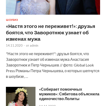
ШОУБИЗ
«Настя этого не переживет!»: друзья
боятся, что Заворотнюк узнает об
изменах мужа
14.11.2020
-
от
admin
"Настя этого не переживет!": друзья боятся, что
Заворотнюк узнает об изменах мужа Анастасия
Заворотнюк и Петр Чернышев // фото: Global Look
Press Романы Петра Чернышева, о которых шепчутся
в шоубизе, …
«Собирает помоечных
мужиков»: Сябитова объяснила
одиночество Лолиты