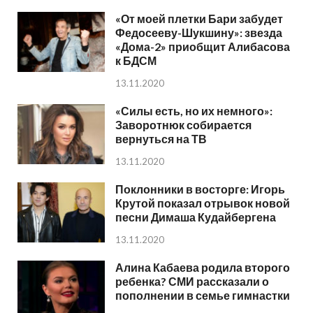
«От моей плетки Бари забудет
Федосееву-Шукшину»: звезда
«Дома-2» приобщит Алибасова
к БДСМ
13.11.2020
«Силы есть, но их немного»:
Заворотнюк собирается
вернуться на ТВ
13.11.2020
Поклонники в восторге: Игорь
Крутой показал отрывок новой
песни Димаша Кудайбергена
13.11.2020
Алина Кабаева родила второго
ребенка? СМИ рассказали о
пополнении в семье гимнастки