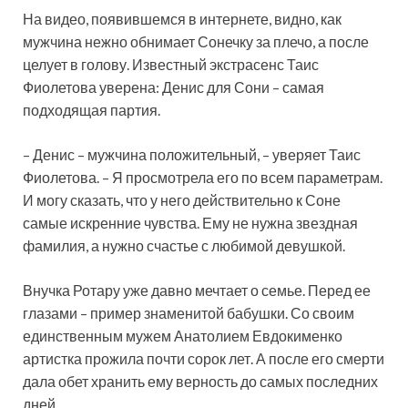
На видео, появившемся в интернете, видно, как
мужчина нежно обнимает Сонечку за плечо, а после
целует в голову. Известный экстрасенс Таис
Фиолетова уверена: Денис для Сони – самая
подходящая партия.
– Денис – мужчина положительный, – уверяет Таис
Фиолетова. – Я просмотрела его по всем параметрам.
И могу сказать, что у него действительно к Соне
самые искренние чувства. Ему не нужна звездная
фамилия, а нужно счастье с любимой девушкой.
Внучка Ротару уже давно мечтает о семье. Перед ее
глазами – пример знаменитой бабушки. Со своим
единственным мужем Анатолием Евдокименко
артистка прожила почти сорок лет. А после его смерти
дала обет хранить ему верность до самых последних
дней.