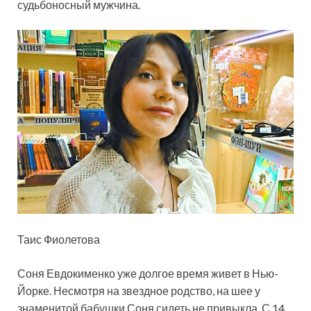
судьбоносный мужчина.
Таис Фиолетова
Соня Евдокименко уже долгое время живет в Нью-
Йорке. Несмотря на звездное родство, на шее у
знаменитой бабушки Соня сидеть не привыкла. С 14