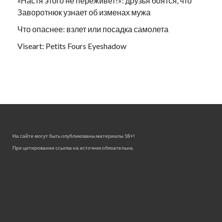
«Настя этого не переживет!»: друзья боятся, что
Заворотнюк узнает об изменах мужа
Что опаснее: взлет или посадка самолета
Viseart: Petits Fours Eyeshadow
На сайте могут быть опубликованы материалы 18+!
При цитировании ссылка на источник обязательна.