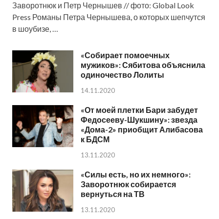
Заворотнюк и Петр Чернышев // фото: Global Look
Press Романы Петра Чернышева, о которых шепчутся
в шоубизе, …
«Собирает помоечных
мужиков»: Сябитова объяснила
одиночество Лолиты
14.11.2020
«От моей плетки Бари забудет
Федосееву-Шукшину»: звезда
«Дома-2» приобщит Алибасова
к БДСМ
13.11.2020
«Силы есть, но их немного»:
Заворотнюк собирается
вернуться на ТВ
13.11.2020