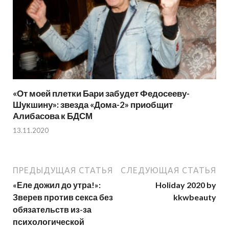
«От моей плетки Бари забудет Федосееву-
Шукшину»: звезда «Дома-2» приобщит
Алибасова к БДСМ
13.11.2020
ПРЕДЫДУЩАЯ СТАТЬЯ
СЛЕДУЮЩАЯ СТАТЬЯ
«Еле дожил до утра!»:
Holiday 2020 by
Зверев против секса без
kkwbeauty
обязательств из-за
психологической