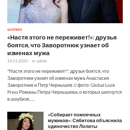
ШОУБИЗ
«Настя этого не переживет!»: друзья
боятся, что Заворотнюк узнает об
изменах мужа
14.11.2020
-
от
admin
"Настя этого не переживет!": друзья боятся, что
Заворотнюк узнает об изменах мужа Анастасия
Заворотнюк и Петр Чернышев // фото: Global Look
Press Романы Петра Чернышева, о которых шепчутся
в шоубизе, …
«Собирает помоечных
мужиков»: Сябитова объяснила
одиночество Лолиты