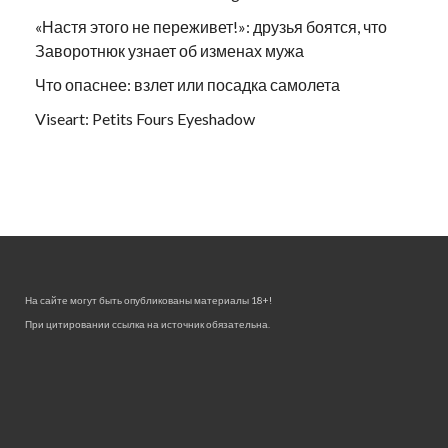
«Настя этого не переживет!»: друзья боятся, что
Заворотнюк узнает об изменах мужа
Что опаснее: взлет или посадка самолета
Viseart: Petits Fours Eyeshadow
На сайте могут быть опубликованы материалы 18+!
При цитировании ссылка на источник обязательна.