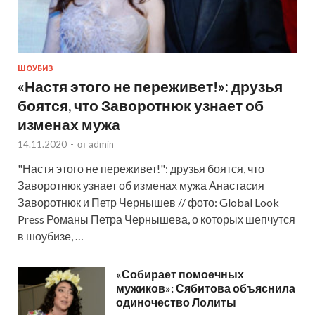
ШОУБИЗ
«Настя этого не переживет!»: друзья
боятся, что Заворотнюк узнает об
изменах мужа
14.11.2020
-
от
admin
"Настя этого не переживет!": друзья боятся, что
Заворотнюк узнает об изменах мужа Анастасия
Заворотнюк и Петр Чернышев // фото: Global Look
Press Романы Петра Чернышева, о которых шепчутся
в шоубизе, …
«Собирает помоечных
мужиков»: Сябитова объяснила
одиночество Лолиты