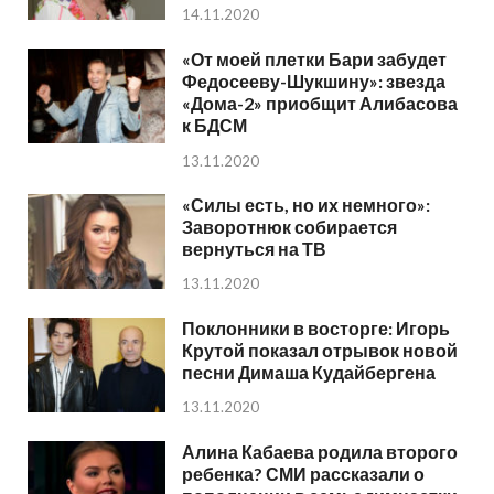
14.11.2020
«От моей плетки Бари забудет
Федосееву-Шукшину»: звезда
«Дома-2» приобщит Алибасова
к БДСМ
13.11.2020
«Силы есть, но их немного»:
Заворотнюк собирается
вернуться на ТВ
13.11.2020
Поклонники в восторге: Игорь
Крутой показал отрывок новой
песни Димаша Кудайбергена
13.11.2020
Алина Кабаева родила второго
ребенка? СМИ рассказали о