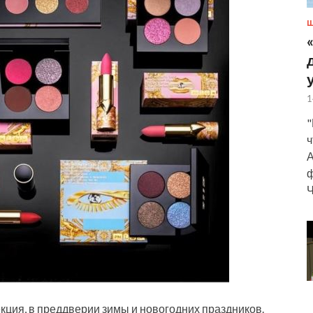
Ш
1
"
ч
А
ф
Ч
кция, в преддверии зимы и новогодних праздников.