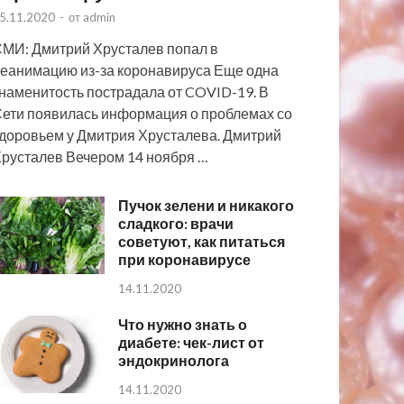
5.11.2020
-
от
admin
МИ: Дмитрий Хрусталев попал в
еанимацию из-за коронавируса Еще одна
наменитость пострадала от COVID-19. В
ети появилась информация о проблемах со
доровьем у Дмитрия Хрусталева. Дмитрий
русталев Вечером 14 ноября …
Пучок зелени и никакого
сладкого: врачи
советуют, как питаться
при коронавирусе
14.11.2020
Что нужно знать о
диабете: чек-лист от
эндокринолога
14.11.2020