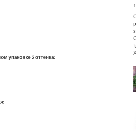
1
С
р
з
С
з
Х
ном упаковке 2 оттенка:
я: