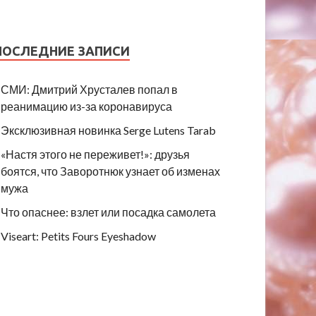
ПОСЛЕДНИЕ ЗАПИСИ
СМИ: Дмитрий Хрусталев попал в
реанимацию из-за коронавируса
Эксклюзивная новинка Serge Lutens Tarab
«Настя этого не переживет!»: друзья
боятся, что Заворотнюк узнает об изменах
мужа
Что опаснее: взлет или посадка самолета
Viseart: Petits Fours Eyeshadow