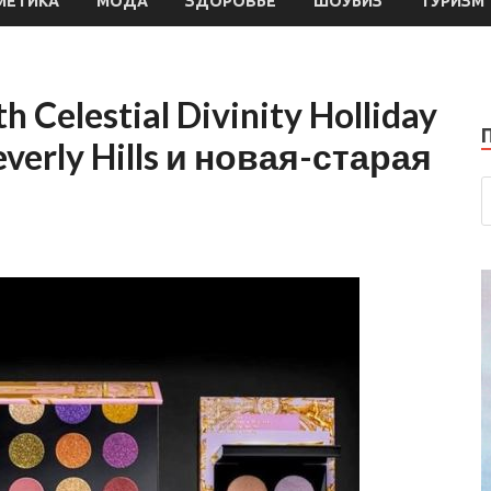
МЕТИКА
МОДА
ЗДОРОВЬЕ
ШОУБИЗ
ТУРИЗМ
 Celestial Divinity Holliday
everly Hills и новая-старая