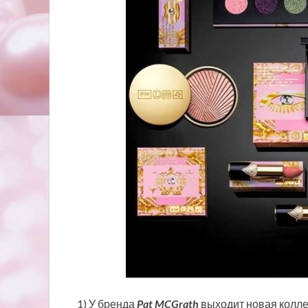
1) У бренда
Pat MCGrath
выходит новая колле