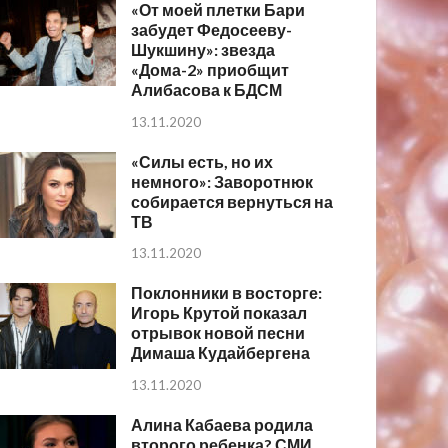
«От моей плетки Бари
забудет Федосееву-
Шукшину»: звезда
«Дома-2» приобщит
Алибасова к БДСМ
13.11.2020
«Силы есть, но их
немного»: Заворотнюк
собирается вернуться на
ТВ
13.11.2020
Поклонники в восторге:
Игорь Крутой показал
отрывок новой песни
Димаша Кудайбергена
13.11.2020
Алина Кабаева родила
второго ребенка? СМИ