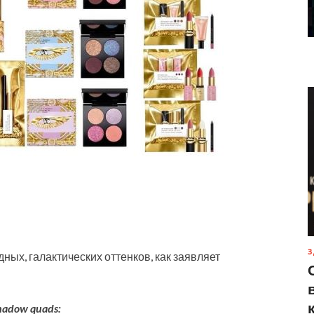
З
дных, галактических оттенков, как заявляет
shadow quads: