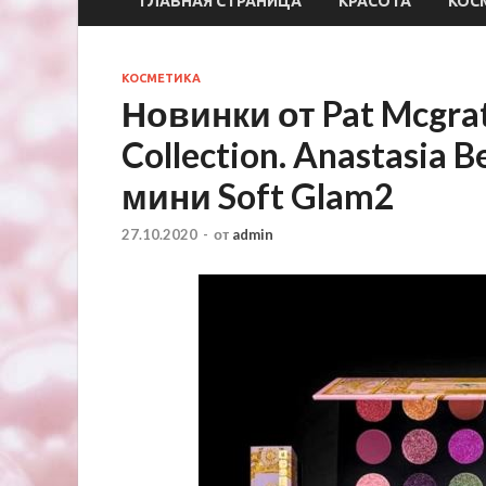
ГЛАВНАЯ СТРАНИЦА
КРАСОТА
КОС
КОСМЕТИКА
Новинки от Pat Mcgrath
Collection. Anastasia B
мини Soft Glam2
27.10.2020
-
от
admin