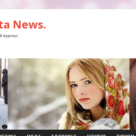
ta News.
й журнал.