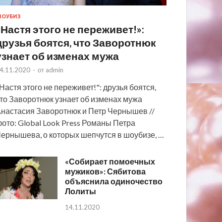
ОУБИЗ
«Настя этого не переживет!»:
друзья боятся, что Заворотнюк
узнает об изменах мужа
4.11.2020
-
от
admin
Настя этого не переживет!": друзья боятся,
то Заворотнюк узнает об изменах мужа
настасия Заворотнюк и Петр Чернышев //
ото: Global Look Press Романы Петра
ернышева, о которых шепчутся в шоубизе, …
«Собирает помоечных
мужиков»: Сябитова
объяснила одиночество
Лолиты
14.11.2020