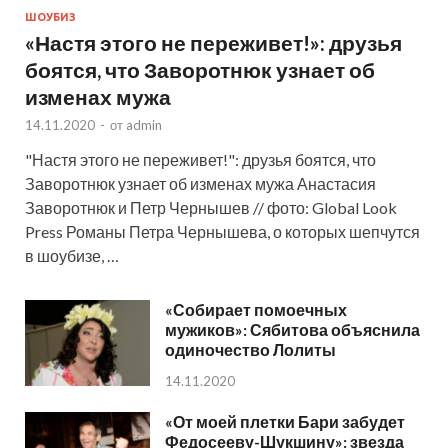
ШОУБИЗ
«Настя этого не переживет!»: друзья
боятся, что Заворотнюк узнает об
изменах мужа
14.11.2020
-
от
admin
"Настя этого не переживет!": друзья боятся, что
Заворотнюк узнает об изменах мужа Анастасия
Заворотнюк и Петр Чернышев // фото: Global Look
Press Романы Петра Чернышева, о которых шепчутся
в шоубизе, …
«Собирает помоечных
мужиков»: Сябитова объяснила
одиночество Лолиты
14.11.2020
«От моей плетки Бари забудет
Федосееву-Шукшину»: звезда