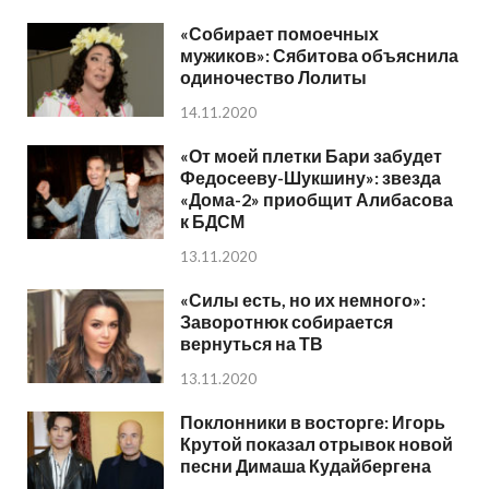
«Собирает помоечных
мужиков»: Сябитова объяснила
одиночество Лолиты
14.11.2020
«От моей плетки Бари забудет
Федосееву-Шукшину»: звезда
«Дома-2» приобщит Алибасова
к БДСМ
13.11.2020
«Силы есть, но их немного»:
Заворотнюк собирается
вернуться на ТВ
13.11.2020
Поклонники в восторге: Игорь
Крутой показал отрывок новой
песни Димаша Кудайбергена