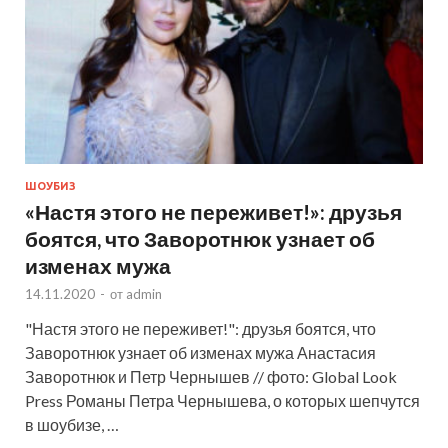
ШОУБИЗ
«Настя этого не переживет!»: друзья
боятся, что Заворотнюк узнает об
изменах мужа
14.11.2020
-
от
admin
"Настя этого не переживет!": друзья боятся, что
Заворотнюк узнает об изменах мужа Анастасия
Заворотнюк и Петр Чернышев // фото: Global Look
Press Романы Петра Чернышева, о которых шепчутся
в шоубизе, …