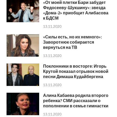
«От моей плетки Бари забудет
Федосееву-Шукшину»: звезда
«Дома-2» приобщит Алибасова
к БДСМ
13.11.2020
«Силы есть, но их немного»:
Заворотнюк собирается
вернуться на ТВ
13.11.2020
Поклонники в восторге: Игорь
Крутой показал отрывок новой
песни Димаша Кудайбергена
13.11.2020
Алина Кабаева родила второго
ребенка? СМИ рассказали о
пополнении в семье гимнастки
13.11.2020