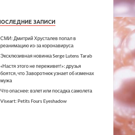
ПОСЛЕДНИЕ ЗАПИСИ
СМИ: Дмитрий Хрусталев попал в
реанимацию из-за коронавируса
Эксклюзивная новинка Serge Lutens Tarab
«Настя этого не переживет!»: друзья
боятся, что Заворотнюк узнает об изменах
мужа
Что опаснее: взлет или посадка самолета
Viseart: Petits Fours Eyeshadow