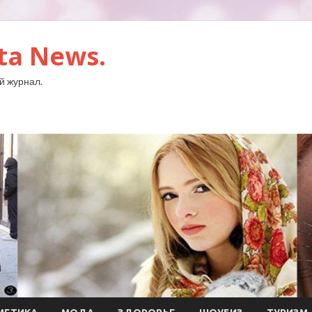
ta News.
й журнал.