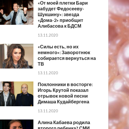
«От моей плетки Бари
забудет Федосееву-
Шукшину»: звезда
«Дома-2» приобщит
Алибасова к БДСМ
13.11.2020
«Силы есть, но их
немного»: Заворотнюк
собирается вернуться на
ТВ
13.11.2020
Поклонники в восторге:
Игорь Крутой показал
отрывок новой песни
Димаша Кудайбергена
13.11.2020
Алина Кабаева родила
второго ребенка? СМИ