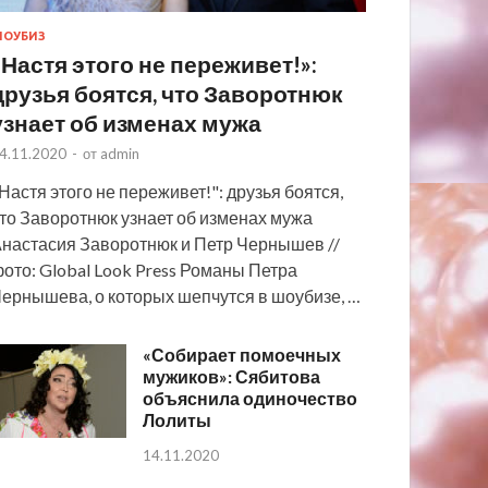
ОУБИЗ
«Настя этого не переживет!»:
друзья боятся, что Заворотнюк
узнает об изменах мужа
4.11.2020
-
от
admin
Настя этого не переживет!": друзья боятся,
то Заворотнюк узнает об изменах мужа
настасия Заворотнюк и Петр Чернышев //
ото: Global Look Press Романы Петра
ернышева, о которых шепчутся в шоубизе, …
«Собирает помоечных
мужиков»: Сябитова
объяснила одиночество
Лолиты
14.11.2020