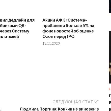
овил дедлайн для
Акции АФК «Система»
 банками QR-
прибавили больше 5% на
через Систему
фоне новостей об оценке
платежей
Ozon перед IPO
13.11.2020
З
СЛЕДУЮЩАЯ СТАТЬЯ
а
Людмила Поргина: Конкин не виновен в