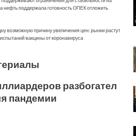
я поддерживают ограничения для стабильности на
 на нефть поддержала готовность ОПЕК отложить
ну возможную причину увеличения цен: рынки растут
е испытаний вакцины от коронавируса
териалы
иллиардеров разбогател
мя пандемии