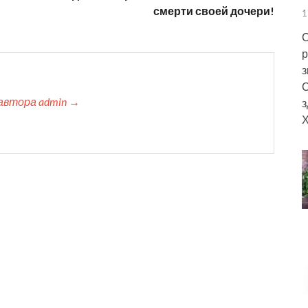
смерти своей дочери!
1
С
р
з
С
автора admin →
з
Х