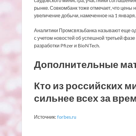
саудовского министра, участники соглашени
рынке. Совкомбанк тоже отмечает, что цены
увеличение добычи, намеченное на 1 января.
Аналитики Промсвязьбанка называют еще од
с учетом новостей об успешной третьей фаз
разработки Pfizer и BioNTech.
Дополнительные ма
Кто из российских м
сильнее всех за вре
Источник:
forbes.ru