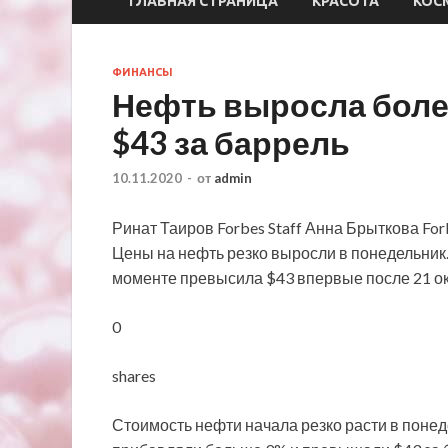
ГЛАВНАЯ СТРАНИЦА
КРАСОТА
КОС
ФИНАНСЫ
Нефть выросла боле
$43 за баррель
10.11.2020
-
от
admin
Ринат Таиров Forbes Staff Анна Брыткова For
Цены на нефть резко выросли в понедельник
моменте превысила $43 впервые после 21 ок
0
shares
Стоимость нефти начала резко расти в понеде