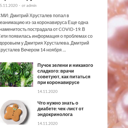
5.11.2020
-
от
admin
МИ: Дмитрий Хрусталев попал в
еанимацию из-за коронавируса Еще одна
наменитость пострадала от COVID-19. В
ети появилась информация о проблемах со
доровьем у Дмитрия Хрусталева. Дмитрий
русталев Вечером 14 ноября …
Пучок зелени и никакого
сладкого: врачи
советуют, как питаться
при коронавирусе
14.11.2020
Что нужно знать о
диабете: чек-лист от
эндокринолога
14.11.2020