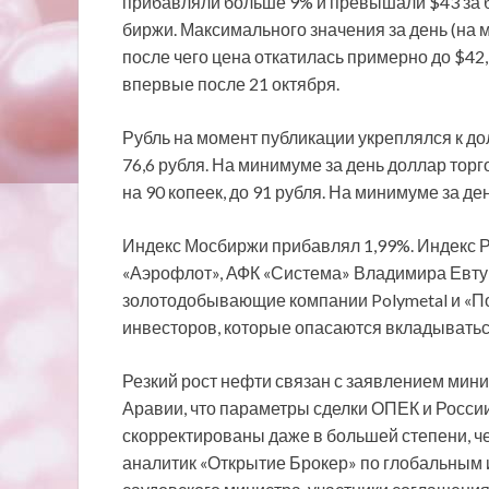
прибавляли больше 9% и превышали $43 за 
биржи. Максимального значения за день (на м
после чего цена откатилась примерно до $42
впервые после 21 октября.
Рубль на момент публикации укреплялся к до
76,6 рубля. На минимуме за день доллар торг
на 90 копеек, до 91 рубля. На минимуме за де
Индекс Мосбиржи прибавлял 1,99%. Индекс Р
«Аэрофлот», АФК «Система» Владимира Евтуш
золотодобывающие компании Polymetal и «По
инвесторов, которые опасаются вкладыватьс
Резкий рост нефти связан с заявлением мин
Аравии, что параметры сделки ОПЕК и Росси
скорректированы даже в большей степени, ч
аналитик «Открытие Брокер» по глобальным 