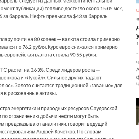
баррель, следует из данных Межконтинентальной
омент публикации) топливо достигло около 15:05 мск,
Ш
,5 за баррель. Нефть превысила $43 за баррель
ллару почти на 80 копеек — валюта стоила примерно
1
овался по 76,2 рубля. Курс евро снижался примерно
"
нь европейская валюта стоила 90,55 рубля.
ч
А
ТС растет на 3,63%. Среди лидеров роста —
ф
енкова и «Лукойл». Сильнее других падают
Ч
люс». Золото считается традиционной «гаванью» для
я в рискованные активы.
истра энергетики и природных ресурсов Саудовской
и по ограничению добычи нефти могут быть
ем предсказывают аналитики, говорит ведущий
исследованиям Андрей Кочетков. По словам