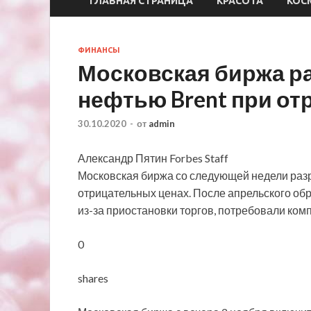
ГЛАВНАЯ СТРАНИЦА
КРАСОТА
КОС
ФИНАНСЫ
Московская биржа р
нефтью Brent при от
30.10.2020
-
от
admin
Александр Пятин Forbes Staff
Московская биржа со следующей недели раз
отрицательных ценах. После апрельского об
из-за приостановки торгов, потребовали ком
0
shares