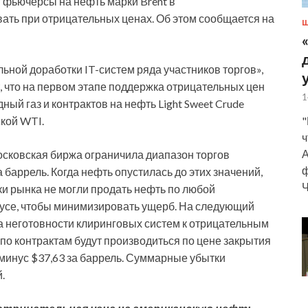
 фьючерсы на нефть марки Brent в
ать при отрицательных ценах. Об этом сообщается на
Ш
ной доработки IT-систем ряда участников торгов»,
, что на первом этапе поддержка отрицательных цен
1
ый газ и контрактов на нефть Light Sweet Crude
"
ской WTI.
ч
А
осковская биржа ограничила диапазон торгов
ф
 баррель. Когда нефть опустилась до этих значений,
Ч
ки рынка не могли продать нефть по любой
усе, чтобы минимизировать ущерб. На следующий
а неготовности клиринговых систем к отрицательным
 по контрактам будут производиться по цене закрытия
 минус $37,63 за баррель. Суммарные убытки
.