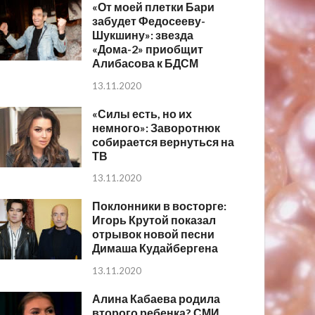
«От моей плетки Бари
забудет Федосееву-
Шукшину»: звезда
«Дома-2» приобщит
Алибасова к БДСМ
13.11.2020
«Силы есть, но их
немного»: Заворотнюк
собирается вернуться на
ТВ
13.11.2020
Поклонники в восторге:
Игорь Крутой показал
отрывок новой песни
Димаша Кудайбергена
13.11.2020
Алина Кабаева родила
второго ребенка? СМИ