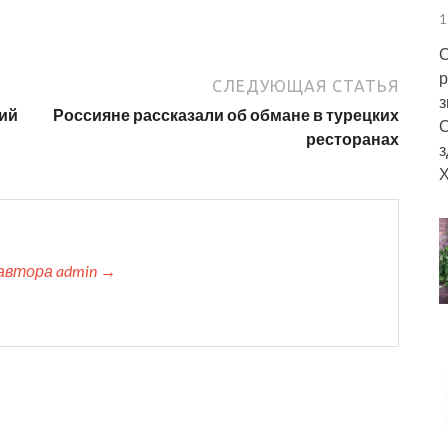
1
С
р
СЛЕДУЮЩАЯ СТАТЬЯ
з
ший
Россияне рассказали об обмане в турецких
С
ресторанах
з
Х
автора admin →