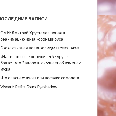
ПОСЛЕДНИЕ ЗАПИСИ
СМИ: Дмитрий Хрусталев попал в
реанимацию из-за коронавируса
Эксклюзивная новинка Serge Lutens Tarab
«Настя этого не переживет!»: друзья
боятся, что Заворотнюк узнает об изменах
мужа
Что опаснее: взлет или посадка самолета
Viseart: Petits Fours Eyeshadow