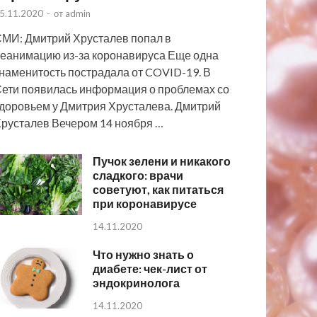
5.11.2020
-
от
admin
МИ: Дмитрий Хрусталев попал в
еанимацию из-за коронавируса Еще одна
наменитость пострадала от COVID-19. В
ети появилась информация о проблемах со
доровьем у Дмитрия Хрусталева. Дмитрий
русталев Вечером 14 ноября …
Пучок зелени и никакого
сладкого: врачи
советуют, как питаться
при коронавирусе
14.11.2020
Что нужно знать о
диабете: чек-лист от
эндокринолога
14.11.2020