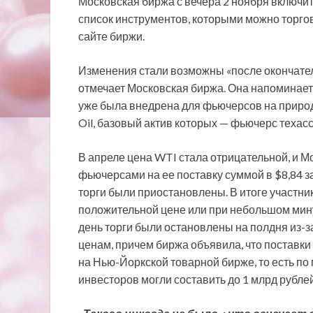
Московская биржа с вечера 2 ноября включит
список инструментов, которыми можно торгов
сайте биржи.
Изменения стали возможны «после окончатель
отмечает Московская биржа. Она напоминает
уже была внедрена для фьючерсов на природн
Oil, базовый актив которых — фьючерс техас
В апреле цена WTI стала отрицательной, и М
фьючерсами на ее поставку суммой в $8,84 за
торги были приостановлены. В итоге участни
положительной цене или при небольшом мин
день торги были остановлены на полдня из-з
ценам, причем биржа объявила, что поставки
на Нью-Йоркской товарной бирже, то есть по
инвесторов могли составить до 1 млрд рублей