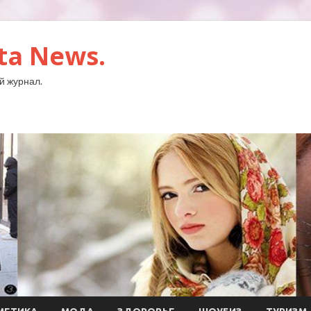
ta News.
й журнал.