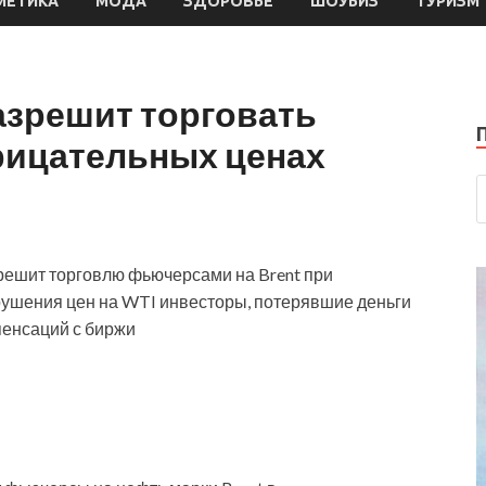
МЕТИКА
МОДА
ЗДОРОВЬЕ
ШОУБИЗ
ТУРИЗМ
азрешит торговать
рицательных ценах
решит торговлю фьючерсами на Brent при
рушения цен на WTI инвесторы, потерявшие деньги
пенсаций с биржи