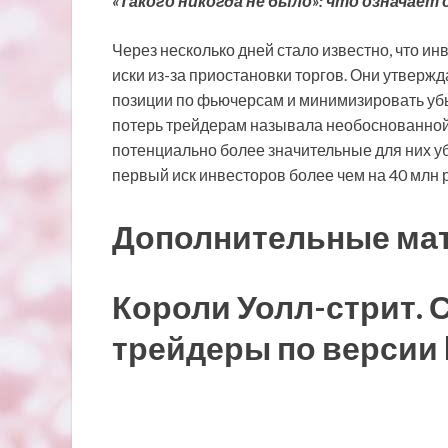
«Такого никогда не было»: что означае
Через несколько дней стало известно, что и
иски из-за приостановки торгов. Они утверж
позиции по фьючерсам и минимизировать уб
потерь трейдерам называла необоснованной и
потенциально более значительные для них уб
первый иск инвесторов более чем на 40 млн р
Дополнительные ма
Короли Уолл-стрит.
трейдеры по версии 