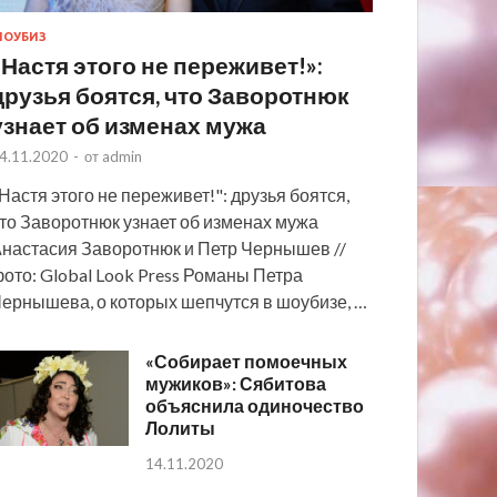
ОУБИЗ
«Настя этого не переживет!»:
друзья боятся, что Заворотнюк
узнает об изменах мужа
4.11.2020
-
от
admin
Настя этого не переживет!": друзья боятся,
то Заворотнюк узнает об изменах мужа
настасия Заворотнюк и Петр Чернышев //
ото: Global Look Press Романы Петра
ернышева, о которых шепчутся в шоубизе, …
«Собирает помоечных
мужиков»: Сябитова
объяснила одиночество
Лолиты
14.11.2020