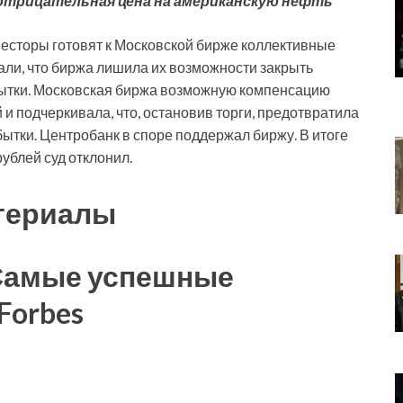
т отрицательная цена на американскую нефть
нвесторы готовят к Московской бирже коллективные
дали, что биржа лишила их возможности закрыть
ытки. Московская биржа возможную компенсацию
 подчеркивала, что, остановив торги, предотвратила
ытки. Центробанк в споре поддержал биржу. В итоге
ублей суд отклонил.
териалы
 Самые успешные
Forbes