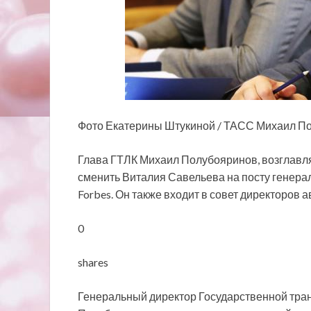
Фото Екатерины Штукиной / ТАСС Михаил П
Глава ГТЛК Михаил Полубояринов, возглавл
сменить Виталия Савельева на посту генера
Forbes. Он также
входит в совет директоров 
0
shares
Генеральный директор Государственной тра