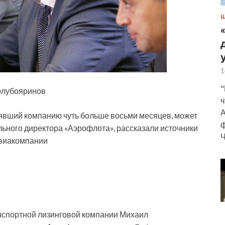
Ш
1
"
олубояринов
ч
А
явший компанию чуть больше восьми месяцев, может
ф
льного директора «Аэрофлота», рассказали источники
Ч
авиакомпании
нспортной лизинговой компании Михаил