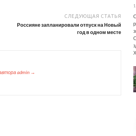
1
СЛЕДУЮЩАЯ СТАТЬЯ
С
р
Россияне запланировали отпуск на Новый
з
год в одном месте
С
з
Х
автора admin →