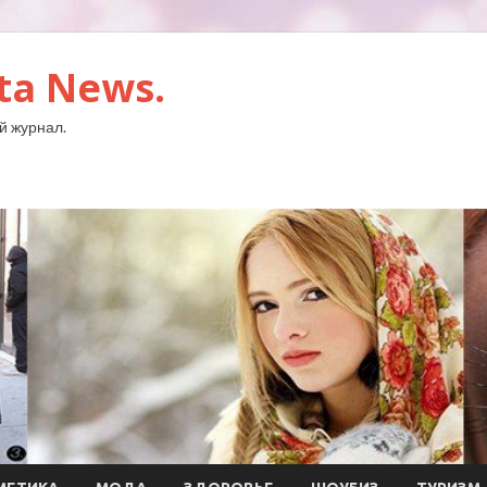
ta News.
й журнал.