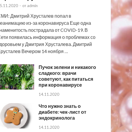
5.11.2020
-
от
admin
МИ: Дмитрий Хрусталев попал в
еанимацию из-за коронавируса Еще одна
наменитость пострадала от COVID-19. В
ети появилась информация о проблемах со
доровьем у Дмитрия Хрусталева. Дмитрий
русталев Вечером 14 ноября …
Пучок зелени и никакого
сладкого: врачи
советуют, как питаться
при коронавирусе
14.11.2020
Что нужно знать о
диабете: чек-лист от
эндокринолога
14.11.2020