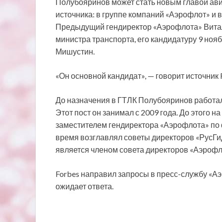
Полубояринов может стать новым главой ави
источника: в группе компаний «Аэрофлот» и 
Предыдущий гендиректор «Аэрофлота» Витал
министра транспорта, его кандидатуру 9 ноя
Мишустин.
«Он основной кандидат», — говорит источник 
До назначения в ГТЛК Полубояринов работал
Этот пост он занимал с 2009 года. До этого 
заместителем гендиректора «Аэрофлота» по 
время возглавлял советы директоров «РусГи
является членом совета директоров «Аэрофл
Forbes направил запросы в пресс-службу «А
ожидает ответа.