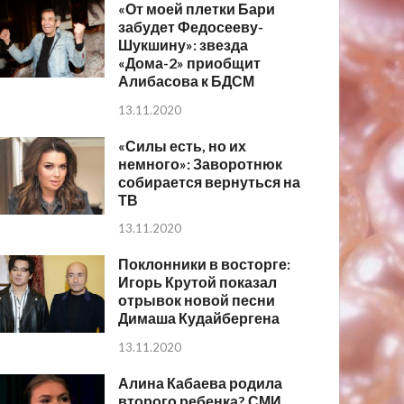
«От моей плетки Бари
забудет Федосееву-
Шукшину»: звезда
«Дома-2» приобщит
Алибасова к БДСМ
13.11.2020
«Силы есть, но их
немного»: Заворотнюк
собирается вернуться на
ТВ
13.11.2020
Поклонники в восторге:
Игорь Крутой показал
отрывок новой песни
Димаша Кудайбергена
13.11.2020
Алина Кабаева родила
второго ребенка? СМИ