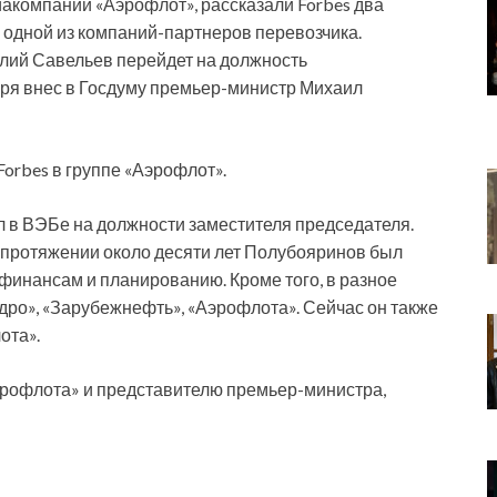
акомпании «Аэрофлот», рассказали Forbes два
в одной из компаний-партнеров перевозчика.
ий Савельев перейдет на должность
бря внес в Госдуму премьер-министр Михаил
Forbes в группе «Аэрофлот».
 в ВЭБе на должности заместителя председателя.
на протяжении около десяти лет Полубояринов был
финансам и планированию. Кроме того, в разное
дро», «Зарубежнефть», «Аэрофлота». Сейчас он также
ота».
эрофлота» и представителю премьер-министра,