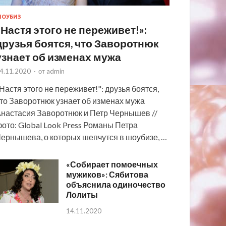
ОУБИЗ
«Настя этого не переживет!»:
друзья боятся, что Заворотнюк
узнает об изменах мужа
4.11.2020
-
от
admin
Настя этого не переживет!": друзья боятся,
то Заворотнюк узнает об изменах мужа
настасия Заворотнюк и Петр Чернышев //
ото: Global Look Press Романы Петра
ернышева, о которых шепчутся в шоубизе, …
«Собирает помоечных
мужиков»: Сябитова
объяснила одиночество
Лолиты
14.11.2020