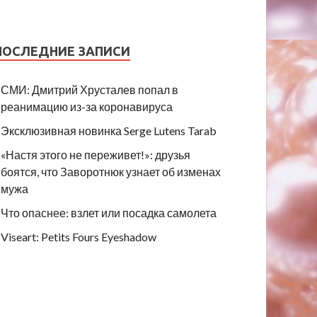
ПОСЛЕДНИЕ ЗАПИСИ
СМИ: Дмитрий Хрусталев попал в
реанимацию из-за коронавируса
Эксклюзивная новинка Serge Lutens Tarab
«Настя этого не переживет!»: друзья
боятся, что Заворотнюк узнает об изменах
мужа
Что опаснее: взлет или посадка самолета
Viseart: Petits Fours Eyeshadow