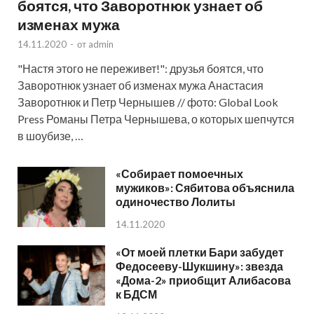
боятся, что Заворотнюк узнает об
изменах мужа
14.11.2020
-
от
admin
"Настя этого не переживет!": друзья боятся, что
Заворотнюк узнает об изменах мужа Анастасия
Заворотнюк и Петр Чернышев // фото: Global Look
Press Романы Петра Чернышева, о которых шепчутся
в шоубизе, …
«Собирает помоечных
мужиков»: Сябитова объяснила
одиночество Лолиты
14.11.2020
«От моей плетки Бари забудет
Федосееву-Шукшину»: звезда
«Дома-2» приобщит Алибасова
к БДСМ