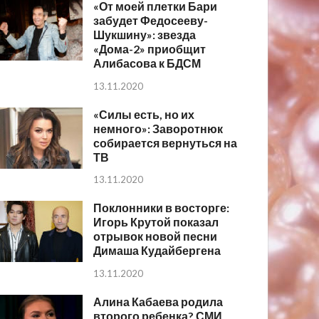
«От моей плетки Бари
забудет Федосееву-
Шукшину»: звезда
«Дома-2» приобщит
Алибасова к БДСМ
13.11.2020
«Силы есть, но их
немного»: Заворотнюк
собирается вернуться на
ТВ
13.11.2020
Поклонники в восторге:
Игорь Крутой показал
отрывок новой песни
Димаша Кудайбергена
13.11.2020
Алина Кабаева родила
второго ребенка? СМИ