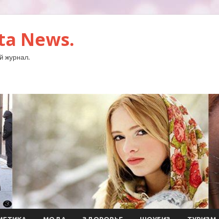
ta News.
й журнал.