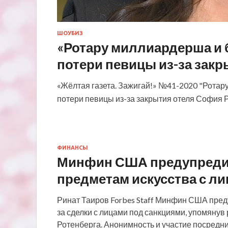
ШОУБИЗ
«Ротару миллиардерша и 
потери певицы из-за закр
«Жёлтая газета. Зажигай!» №41-2020 "Ротар
потери певицы из-за закрытия отеля София Ро
ФИНАНСЫ
Минфин США предупредил 
предметам искусства с л
Ринат Таиров Forbes Staff Минфин США пред
за сделки с лицами под санкциями, упомяну
Ротенберга. Анонимность и участие посредни