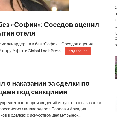
С
р
з
без «Софии»: Соседов оценил
С
ытия отеля
з
Х
у миллиардерша и без "Софии": Соседов оценил
о
тару // фото: Global Look Press…
ПОДРОБНЕЕ
о наказании за сделки по
ицами под санкциями
упредил рынок произведений искусства о наказании
в российских миллиардеров Бориса и Аркадия
ков в сделках с искусством делает рынок…