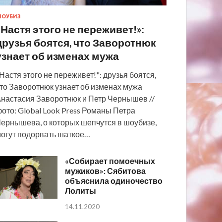
ОУБИЗ
«Настя этого не переживет!»:
друзья боятся, что Заворотнюк
узнает об изменах мужа
Настя этого не переживет!": друзья боятся,
то Заворотнюк узнает об изменах мужа
настасия Заворотнюк и Петр Чернышев //
ото: Global Look Press Романы Петра
ернышева, о которых шепчутся в шоубизе,
огут подорвать шаткое…
«Собирает помоечных
мужиков»: Сябитова
объяснила одиночество
Лолиты
14.11.2020