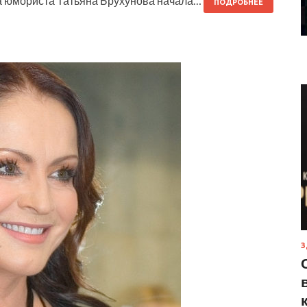
а юмориста Татьяна Брухунова начала…
ПОДРОБНЕЕ
З