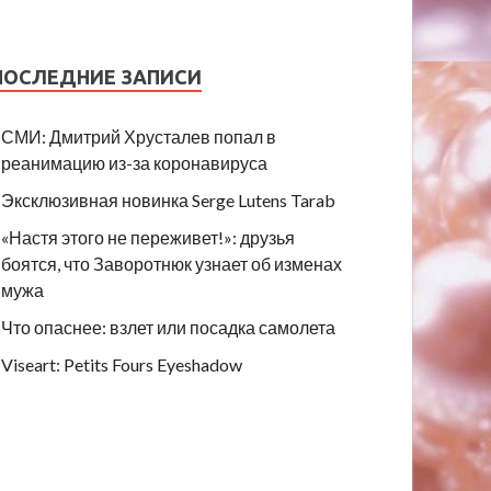
ПОСЛЕДНИЕ ЗАПИСИ
СМИ: Дмитрий Хрусталев попал в
реанимацию из-за коронавируса
Эксклюзивная новинка Serge Lutens Tarab
«Настя этого не переживет!»: друзья
боятся, что Заворотнюк узнает об изменах
мужа
Что опаснее: взлет или посадка самолета
Viseart: Petits Fours Eyeshadow