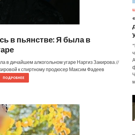
Ш
ь в пьянстве: Я была в
"
гаре
ч
А
ла в дичайшем алкогольном угаре Наргиз Закирова //
ф
Закировой к спиртному продюсер Максим Фадеев
Ч
ПОДРОБНЕЕ
м