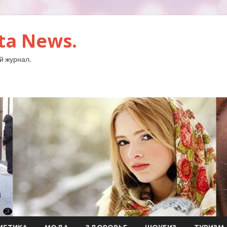
ta News.
й журнал.