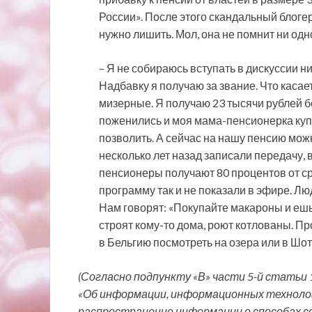
России». После этого скандальный блоге
нужно лишить. Мол, она не помнит ни од
– Я не собираюсь вступать в дискуссии н
Надбавку я получаю за звание. Что касае
мизерные. Я получаю 23 тысячи рублей б
поженились и моя мама-пенсионерка купи
позволить. А сейчас на нашу пенсию мож
несколько лет назад записали передачу, 
пенсионеры получают 80 процентов от сре
программу так и не показали в эфире. Лю
Нам говорят: «Покупайте макароны и ешьт
строят кому-то дома, роют котлованы. П
в Бельгию посмотреть на озера или в Шот
(Согласно подпункту «В» части 5-й статьи 
«Об информации, информационных техноло
распространение информации о способах сов