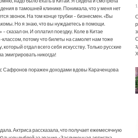
омню, надо было ехать в Китай. Я сидела и смотрела
1
ждения в тамошней клинике. Понимала, что у меня нет
ется звонок. На том конце трубки – бизнесмен. «Вы
С
акомы. Но я знаю, что вы нуждаетесь в помощи.
р
з
 – сказал он. И оплатил поездку. Коле в Китае
С
-классом, потому что билеты на самолет нам тоже
з
, который отдал всего себя искусству. Только русские
Х
ла эмигрировать никогда!
кас Сафронов поражен доходами вдовы Караченцова
ндала. Актриса рассказала, что получает ежемесячную
30 тысяч рублей за звание «Заслуженная артистка