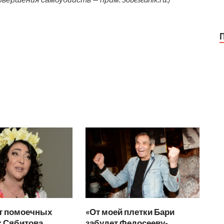
т помоечных
«От моей плетки Бари
: Сябитова
забудет Федосееву-