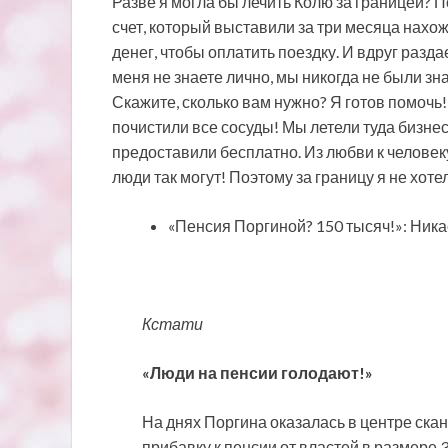
Разве я могла бы лечить Колю за границей? П
счет, который выставили за три месяца нахо
денег, чтобы оплатить поездку. И вдруг разда
меня не знаете лично, мы никогда не были зн
Скажите, сколько вам нужно? Я готов помочь!»
почистили все сосуды! Мы летели туда бизнес
предоставили бесплатно. Из любви к человеку
люди так могут! Поэтому за границу я не хоте
«Пенсия Поргиной? 150 тысяч!»: Ни
Кстати
«Люди на пенсии голодают!»
На днях Поргина оказалась в центре ска
прибавку к пенсии от властей в размере 