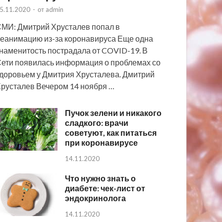
5.11.2020
-
от
admin
МИ: Дмитрий Хрусталев попал в
еанимацию из-за коронавируса Еще одна
наменитость пострадала от COVID-19. В
ети появилась информация о проблемах со
доровьем у Дмитрия Хрусталева. Дмитрий
русталев Вечером 14 ноября …
Пучок зелени и никакого
сладкого: врачи
советуют, как питаться
при коронавирусе
14.11.2020
Что нужно знать о
диабете: чек-лист от
эндокринолога
14.11.2020