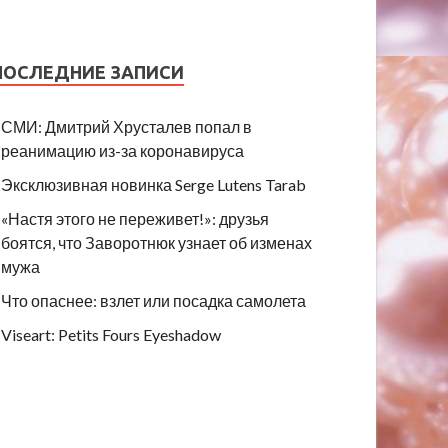
ПОСЛЕДНИЕ ЗАПИСИ
СМИ: Дмитрий Хрусталев попал в
реанимацию из-за коронавируса
Эксклюзивная новинка Serge Lutens Tarab
«Настя этого не переживет!»: друзья
боятся, что Заворотнюк узнает об изменах
мужа
Что опаснее: взлет или посадка самолета
Viseart: Petits Fours Eyeshadow