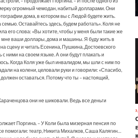
гастроли, – продолжает Поргина. – И после одного из
мерку огромный чемодан, набитый долларами. Они
фотографии дома, в котором вы с Людой будете жить.
емью. Оставайтесь здесь, будем работать». Коля не
а его слова: «Вы хотите, чтобы у меня были такие же
ы мне ваши доллары, дома и машины. Я буду жить в
 на сцену и читать Есенина, Пушкина, Достоевского
 с ними на своем языке. А они будут плакать и
илось. Когда Коля уже был инвалидом, мы шли с ним по
дали на колени, целовали руки и говорили: «Спасибо,
ы должен оставаться. Потому что ты – настоящий,
Караченцова они не шиковали. Ведь все деньги
З
должает Поргина. – У Коли была мизерная пенсия по
се помогали: театр, Никита Михалков, Саша Калягин…