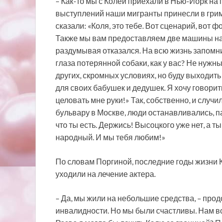
– Как-то мы с Колей приехали в Нью-Йорк на 
выступлений наши мигранты принесли в гри
сказали: «Коля, это тебе. Вот сценарий, вот 
Также мы вам предоставляем две машины на с
раздумывая отказался. На всю жизнь запомнил
глаза потерянной собаки, как у вас? Не нужн
других, скромных условиях, но буду выходить
для своих бабушек и дедушек. Я хочу говорить
целовать мне руки!» Так, собственно, и случ
бульвару в Москве, люди останавливались, па
что ты есть. Держись! Высоцкого уже нет, а т
народный. И мы тебя любим!»
По словам Поргиной, последние годы жизни 
уходили на лечение актера.
– Да, мы жили на небольшие средства, – про
инвалидности. Но мы были счастливы. Нам в