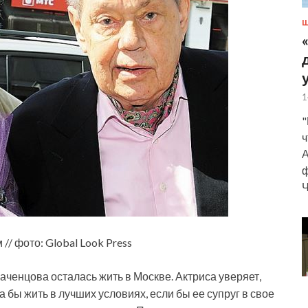
Ш
1
"
ч
А
ф
Ч
 фото: Global Look Press
ченцова осталась жить в Москве. Актриса уверяет,
а бы жить в лучших условиях, если бы ее супруг в свое