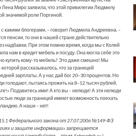
р Лена Миро заявила, что этой привилегии Людмилу
ной значимой роли Поргиной.
и с какими блогерами, – говорит Людмила Андреевна. –
тся пенсии, то они в нашей стране действительно
ез надбавки. При этом помню время, когда мы с Колей
ла нам в кредит мебель и посуду. Она могла себе это
но купить кому-то мебель? Это даже смешно! Мы
в которой рассказывалось, что за границей
дней зарплаты. А у нас дай бог 20–30 процентов. Но
ди голодают, пытаясь прожить на 8–12 тысяч рублей.
е!» Подавитесь ими! А кто вы – нелюди! А эти нелюди
ростые люди за границей имеют возможность поехать
ландию. А наши – нет!
15.1 Федерального закона от 27.07.2006 №149-ФЗ
гиях и защите информации» запрещается
ершения самоубийств — прим. Sobesednik.ru.)