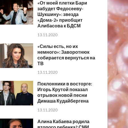
«От моей плетки Бари
забудет Федосееву-
Шукшину»: звезда
«Дома-2» приобщит
Алибасова к БДСМ
13.11.2020
«Силы есть, но их
немного»: Заворотнюк
собирается вернуться на
ТВ
13.11.2020
Поклонники в восторге:
Игорь Крутой показал
отрывок новой песни
Димаша Кудайбергена
13.11.2020
Алина Кабаева родила
второго ребенка? СМИ