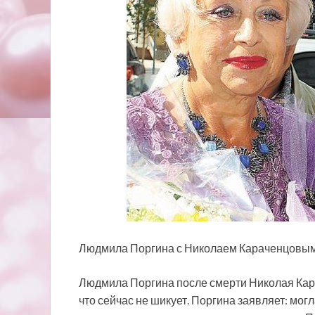
Людмила Поргина с Николаем Караченцовым //
Людмила Поргина после смерти Николая Кара
что сейчас не шикует. Поргина заявляет: могл