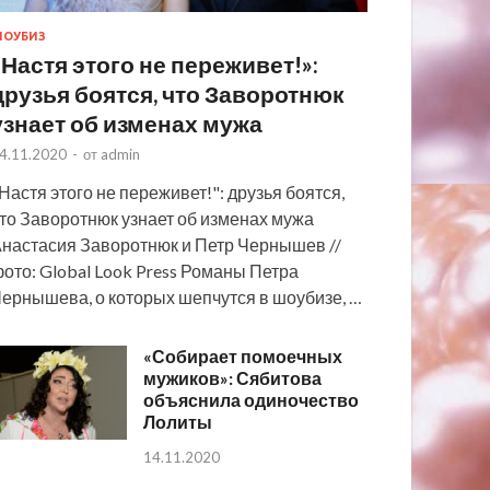
ОУБИЗ
«Настя этого не переживет!»:
друзья боятся, что Заворотнюк
узнает об изменах мужа
4.11.2020
-
от
admin
Настя этого не переживет!": друзья боятся,
то Заворотнюк узнает об изменах мужа
настасия Заворотнюк и Петр Чернышев //
ото: Global Look Press Романы Петра
ернышева, о которых шепчутся в шоубизе, …
«Собирает помоечных
мужиков»: Сябитова
объяснила одиночество
Лолиты
14.11.2020