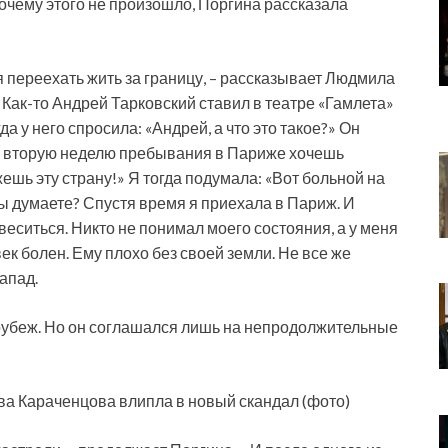
очему этого не произошло, Поргина рассказала
 переехать жить за границу, – рассказывает Людмила
 Как-то Андрей Тарковский ставил в театре «Гамлета»
а у него спросила: «Андрей, а что это такое?» Он
 на вторую неделю пребывания в Париже хочешь
жешь эту страну!» Я тогда подумала: «Вот больной на
 вы думаете? Спустя время я приехала в Париж. И
веситься. Никто не понимал моего состояния, а у меня
ек болен. Ему плохо без своей земли. Не все же
апад.
 рубеж. Но он соглашался лишь на непродолжительные
ва Караченцова влипла в новый скандал (фото)