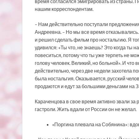
время согласился эмигрировать из страны. П
нашим корреспондентам.
– Нам действительно поступали предложения
Андреевна. – Но мы все время отказывались.
и решил сделать фильм про ностальгию. Я тогд
удивился: «Ты что, не знаешь? Это когда ты
повеситься, потому что ты уже терпеть не мо
голову человек. Великий, но больной». И что
действительно, через две недели захотела по
была ностальгия. Оказывается, русский челов
продаются и едут за большими деньгами на З
Караченцова в свое время активно звали за
гастроли. Жить вдали от России он не желал.
«Поргина плевала на Собянина»: вдо