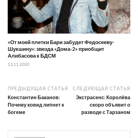
«От моей плетки Бари забудет Федосееву-
Шукшину»: звезда «Дома-2» приобщит
Алибасова к БДСМ
13.11.2020
ПРЕДЫДУЩАЯ СТАТЬЯ
СЛЕДУЮЩАЯ СТАТЬЯ
Константин Баканов:
Экстрасенс: Королёва
Почему ковид липнет к
скоро объявит о
богеме
разводе с Тарзаном