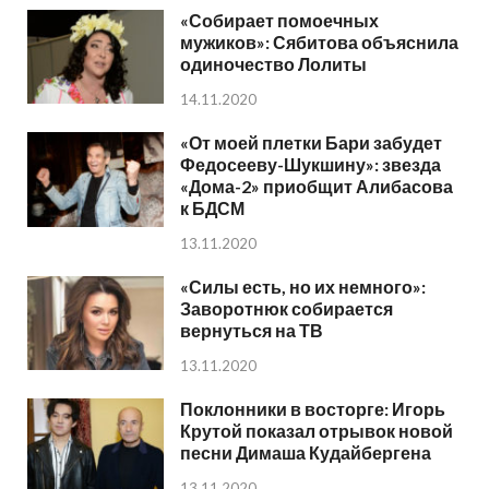
«Собирает помоечных
мужиков»: Сябитова объяснила
одиночество Лолиты
14.11.2020
«От моей плетки Бари забудет
Федосееву-Шукшину»: звезда
«Дома-2» приобщит Алибасова
к БДСМ
13.11.2020
«Силы есть, но их немного»:
Заворотнюк собирается
вернуться на ТВ
13.11.2020
Поклонники в восторге: Игорь
Крутой показал отрывок новой
песни Димаша Кудайбергена
13.11.2020