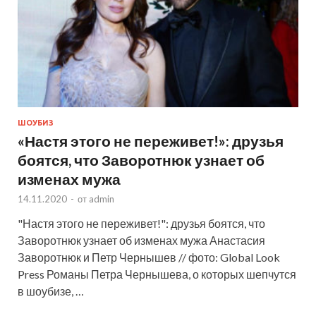
ШОУБИЗ
«Настя этого не переживет!»: друзья
боятся, что Заворотнюк узнает об
изменах мужа
14.11.2020
-
от
admin
"Настя этого не переживет!": друзья боятся, что
Заворотнюк узнает об изменах мужа Анастасия
Заворотнюк и Петр Чернышев // фото: Global Look
Press Романы Петра Чернышева, о которых шепчутся
в шоубизе, …