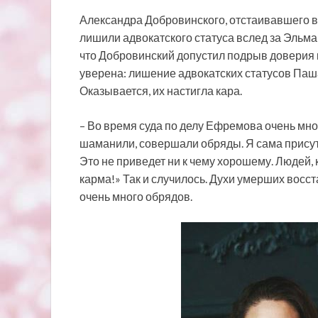
Александра Добровинского, отстаивавшего в
лишили адвокатского статуса вслед за Эльм
что Добровинский допустил подрыв доверия к
уверена: лишение адвокатских статусов Паш
Оказывается, их настигла кара.
– Во время суда по делу Ефремова очень мно
шаманили, совершали обряды. Я сама присутс
Это не приведет ни к чему хорошему. Людей,
карма!» Так и случилось. Духи умерших восст
очень много обрядов.