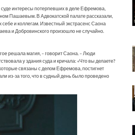
 суде интересы потерпевших в деле Ефремова,
аном Пашаевым. В Адвокатской палате рассказали,
 себе и коллегам. Известный экстрасенс Саона
аева и Добровинского произошло не случайно.
гое решала магия, – говорит Саона. – Люди
твовала у здания суда и кричала: «Что вы делаете?
 которые связаны с делом Ефремова, постигнет
али из-за того, что в судный день было проведено