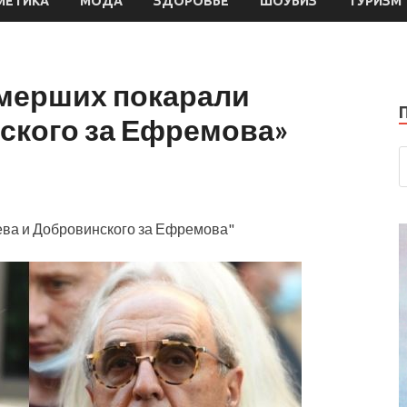
МЕТИКА
МОДА
ЗДОРОВЬЕ
ШОУБИЗ
ТУРИЗМ
умерших покарали
ского за Ефремова»
ва и Добровинского за Ефремова"