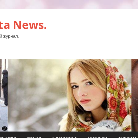
ta News.
й журнал.