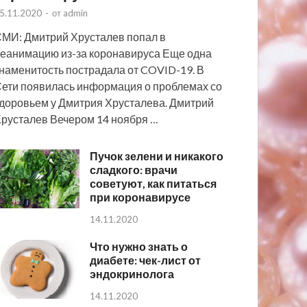
5.11.2020
-
от
admin
МИ: Дмитрий Хрусталев попал в
еанимацию из-за коронавируса Еще одна
наменитость пострадала от COVID-19. В
ети появилась информация о проблемах со
доровьем у Дмитрия Хрусталева. Дмитрий
русталев Вечером 14 ноября …
Пучок зелени и никакого
сладкого: врачи
советуют, как питаться
при коронавирусе
14.11.2020
Что нужно знать о
диабете: чек-лист от
эндокринолога
14.11.2020