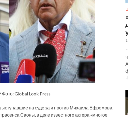
Ш
1
"
ч
А
ф
Ч
Фото: Global Look Press
выступавшие на суде за и против Михаила
Ефремова,
трасенса Саоны, в деле известного актера «многое