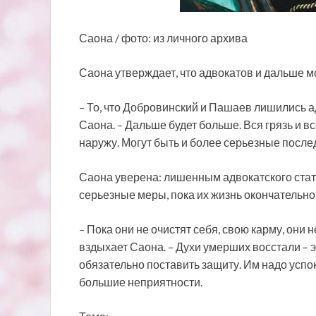
Саона / фото: из личного архива
Саона утверждает, что адвокатов и дальше м
– То, что Добровинский и Пашаев лишились ад
Саона. – Дальше будет больше. Вся грязь и в
наружу. Могут быть и более серьезные посл
Саона уверена: лишенным адвокатского ста
серьезные меры, пока их жизнь окончательно 
– Пока они не очистят себя, свою карму, они
вздыхает Саона. – Духи умерших восстали – 
обязательно поставить защиту. Им надо усп
большие неприятности.