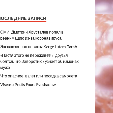
ПОСЛЕДНИЕ ЗАПИСИ
СМИ: Дмитрий Хрусталев попал в
реанимацию из-за коронавируса
Эксклюзивная новинка Serge Lutens Tarab
«Настя этого не переживет!»: друзья
боятся, что Заворотнюк узнает об изменах
мужа
Что опаснее: взлет или посадка самолета
Viseart: Petits Fours Eyeshadow