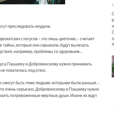
1
С
р
з
огут преследовать неудачи.
С
з
вокатских статусов – это лишь цветочки, – считает
Х
се тайны, которые они скрывали, будут вылезать
едствия, например, проблемы со здоровьем…
туса Пашаеву и Добровинскому нужно принимать
не покатилась под откос.
 не смогут быть теми людьми, которыми были раньше, –
это очень серьезно. Добровинскому и Пашаеву нужно
окоить потревоженные мертвые души. Иначе их ждут