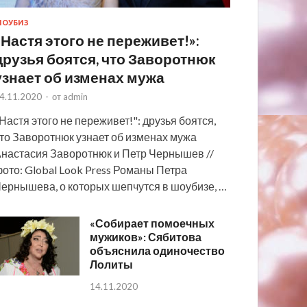
ОУБИЗ
«Настя этого не переживет!»:
друзья боятся, что Заворотнюк
узнает об изменах мужа
4.11.2020
-
от
admin
Настя этого не переживет!": друзья боятся,
то Заворотнюк узнает об изменах мужа
настасия Заворотнюк и Петр Чернышев //
ото: Global Look Press Романы Петра
ернышева, о которых шепчутся в шоубизе, …
«Собирает помоечных
мужиков»: Сябитова
объяснила одиночество
Лолиты
14.11.2020