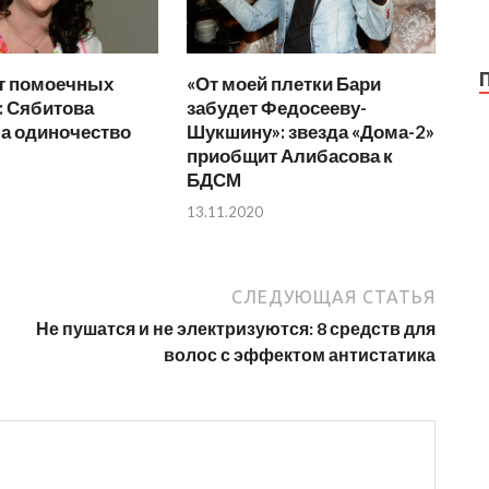
т помоечных
«От моей плетки Бари
: Сябитова
забудет Федосееву-
а одиночество
Шукшину»: звезда «Дома-2»
приобщит Алибасова к
БДСМ
13.11.2020
СЛЕДУЮЩАЯ СТАТЬЯ
Не пушатся и не электризуются: 8 средств для
волос с эффектом антистатика