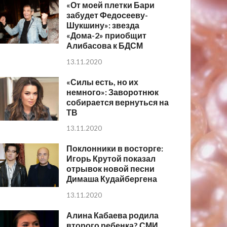
«От моей плетки Бари
забудет Федосееву-
Шукшину»: звезда
«Дома-2» приобщит
Алибасова к БДСМ
13.11.2020
«Силы есть, но их
немного»: Заворотнюк
собирается вернуться на
ТВ
13.11.2020
Поклонники в восторге:
Игорь Крутой показал
отрывок новой песни
Димаша Кудайбергена
13.11.2020
Алина Кабаева родила
второго ребенка? СМИ