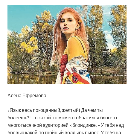
Алёна Ефремова
«Язык весь покоцанный, желтый! Да чем ты
болеешь?! – в какой-то момент обратился блогер с
многотысячной аудиторией к блондинке. – У тебя над
бровью какой-то гнойный волдырь вырос. У тебя на