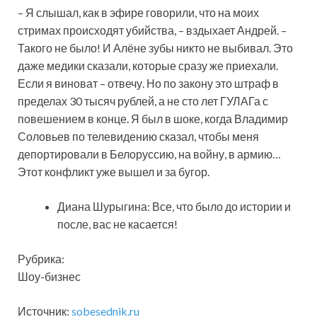
– Я слышал, как в эфире говорили, что на моих
стримах происходят убийства, – вздыхает Андрей. –
Такого не было! И Алёне зубы никто не выбивал. Это
даже медики сказали, которые сразу же приехали.
Если я виноват – отвечу. Но по закону это штраф в
пределах 30 тысяч рублей, а не сто лет ГУЛАГа с
повешением в конце. Я был в шоке, когда Владимир
Соловьев по телевидению сказал, чтобы меня
депортировали в Белоруссию, на войну, в армию…
Этот конфликт уже вышел и за бугор.
Диана Шурыгина: Все, что было до истории и
после, вас не касается!
Рубрика:
Шоу-бизнес
Источник:
sobesednik.ru