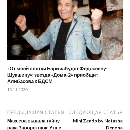
«От моей плетки Бари забудет Федосееву-
Шукшину»: звезда «Дома-2» приобщит
Алибасова к БДСМ
13.11.2020
ПРЕДЫДУЩАЯ СТАТЬЯ
СЛЕДУЮЩАЯ СТАТЬЯ
Макеева выдала тайну
Mini Zendo by Natasha
рака Заворотнюк: У нее
Denona