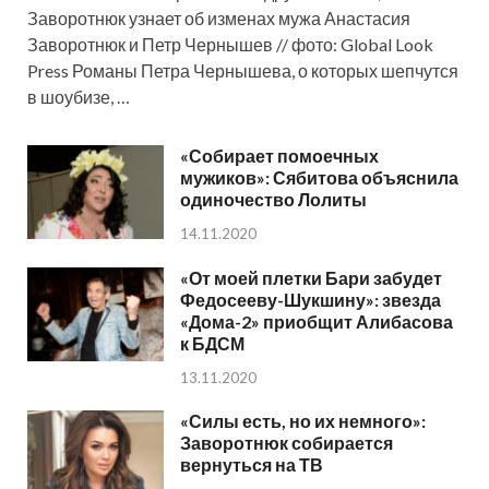
Заворотнюк узнает об изменах мужа Анастасия
Заворотнюк и Петр Чернышев // фото: Global Look
Press Романы Петра Чернышева, о которых шепчутся
в шоубизе, …
«Собирает помоечных
мужиков»: Сябитова объяснила
одиночество Лолиты
14.11.2020
«От моей плетки Бари забудет
Федосееву-Шукшину»: звезда
«Дома-2» приобщит Алибасова
к БДСМ
13.11.2020
«Силы есть, но их немного»:
Заворотнюк собирается
вернуться на ТВ