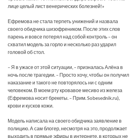
лице целый лист венерических болезней!»
Ефремова не стала терпеть унижений и назвала
своего обидчика шизофреником. После этих слов
парень и вовсе потерял над собой контроль – он
схватил модель за горло и несколько раз ударил
головой об стол.
– Я в ужасе от этой ситуации, – призналась Алёна в
ночь после трагедии. – Просто хочу, чтобы он получил
наказание и такого не повторялось ни с одним
человеком. В моем рту кровавое месиво из железа
(Ефремова носит брекеты. – Прим. Sobesednik.ru),
крови и кусков кожи.
Модель написала на своего обидчика заявление в
полицию. А сам блогер, несмотря на это, продолжает
выходить в прямые эфиры в интернете, в которых не