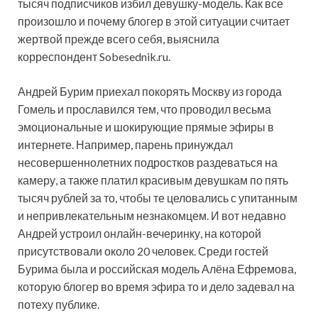
тысяч подписчиков избил девушку-модель. Как все
произошло и почему блогер в этой ситуации считает
жертвой прежде всего себя, выяснила
корреспондент Sobesednik.ru.
Андрей Бурим приехал покорять Москву из города
Гомель и прославился тем, что проводил весьма
эмоциональные и шокирующие прямые эфиры в
интернете. Например, парень принуждал
несовершеннолетних подростков раздеваться на
камеру, а также платил красивым девушкам по пять
тысяч рублей за то, чтобы те целовались с упитанным
и непривлекательным незнакомцем. И вот недавно
Андрей устроил онлайн-вечеринку, на которой
присутствовали около 20 человек. Среди гостей
Бурима была и российская модель Алёна Ефремова,
которую блогер во время эфира то и дело задевал на
потеху публике.