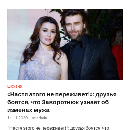
ШОУБИЗ
«Настя этого не переживет!»: друзья
боятся, что Заворотнюк узнает об
изменах мужа
14.11.2020
-
от
admin
"Настя этого не переживет!": друзья боятся, что