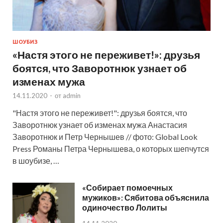
ШОУБИЗ
«Настя этого не переживет!»: друзья
боятся, что Заворотнюк узнает об
изменах мужа
14.11.2020
-
от
admin
"Настя этого не переживет!": друзья боятся, что
Заворотнюк узнает об изменах мужа Анастасия
Заворотнюк и Петр Чернышев // фото: Global Look
Press Романы Петра Чернышева, о которых шепчутся
в шоубизе, …
«Собирает помоечных
мужиков»: Сябитова объяснила
одиночество Лолиты