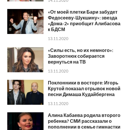
14.11.2020
«От моей плетки Бари забудет
Федосееву-Шукшину»: звезда
«Дома-2» приобщит Алибасова
к БДСМ
13.11.2020
«Силы есть, но их немного»:
Заворотнюк собирается
вернуться на ТВ
13.11.2020
Поклонники в восторге: Игорь
Крутой показал отрывок новой
песни Димаша Кудайбергена
13.11.2020
Алина Кабаева родила второго
ребенка? СМИ рассказали о
пополнении в семье гимнастки