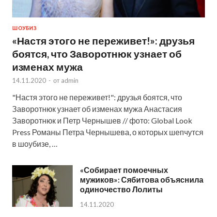
ШОУБИЗ
«Настя этого не переживет!»: друзья
боятся, что Заворотнюк узнает об
изменах мужа
14.11.2020
-
от
admin
"Настя этого не переживет!": друзья боятся, что
Заворотнюк узнает об изменах мужа Анастасия
Заворотнюк и Петр Чернышев // фото: Global Look
Press Романы Петра Чернышева, о которых шепчутся
в шоубизе, …
«Собирает помоечных
мужиков»: Сябитова объяснила
одиночество Лолиты
14.11.2020