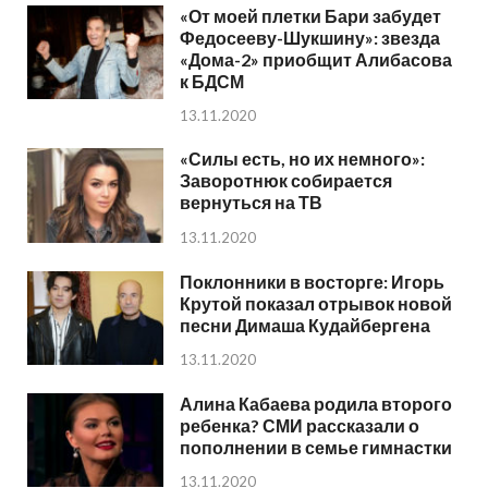
«От моей плетки Бари забудет
Федосееву-Шукшину»: звезда
«Дома-2» приобщит Алибасова
к БДСМ
13.11.2020
«Силы есть, но их немного»:
Заворотнюк собирается
вернуться на ТВ
13.11.2020
Поклонники в восторге: Игорь
Крутой показал отрывок новой
песни Димаша Кудайбергена
13.11.2020
Алина Кабаева родила второго
ребенка? СМИ рассказали о
пополнении в семье гимнастки
13.11.2020