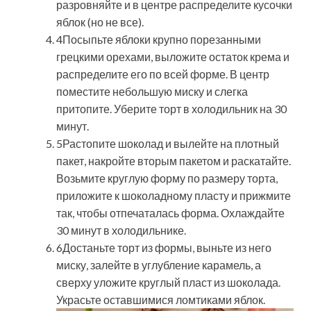
разровняйте и в центре распределите кусочки
яблок (но не все).
4Посыпьте яблоки крупно порезанными
грецкими орехами, выложите остаток крема и
распределите его по всей форме. В центр
поместите небольшую миску и слегка
притопите. Уберите торт в холодильник на 30
минут.
5Растопите шоколад и вылейте на плотный
пакет, накройте вторым пакетом и раскатайте.
Возьмите круглую форму по размеру торта,
приложите к шоколадному пласту и прижмите
так, чтобы отпечаталась форма. Охлаждайте
30 минут в холодильнике.
6Достаньте торт из формы, выньте из него
миску, залейте в углубление карамель, а
сверху уложите круглый пласт из шоколада.
Украсьте оставшимися ломтиками яблок.