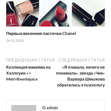
Первые весенние ласточки Chanel
14.11.2020
ПРЕДЫДУЩАЯ СТАТЬЯ
СЛЕДУЮЩАЯ СТАТЬЯ
Коллекция макияжа на
«Я плакала, ничего не
Хэллоуин =>
понимала»: звезда «Чик»
Melt×Beetlejuice
Варвара Шмыкова
обратилась к психологу
О admin