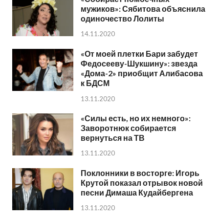
мужиков»: Сябитова объяснила
одиночество Лолиты
14.11.2020
«От моей плетки Бари забудет
Федосееву-Шукшину»: звезда
«Дома-2» приобщит Алибасова
к БДСМ
13.11.2020
«Силы есть, но их немного»:
Заворотнюк собирается
вернуться на ТВ
13.11.2020
Поклонники в восторге: Игорь
Крутой показал отрывок новой
песни Димаша Кудайбергена
13.11.2020