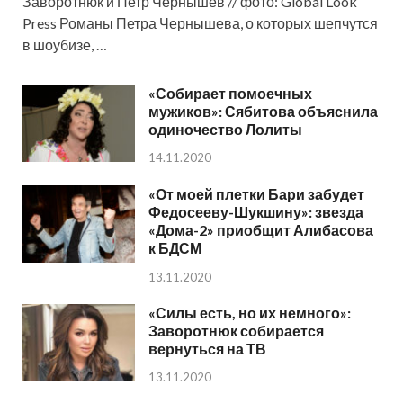
Заворотнюк и Петр Чернышев // фото: Global Look
Press Романы Петра Чернышева, о которых шепчутся
в шоубизе, …
«Собирает помоечных
мужиков»: Сябитова объяснила
одиночество Лолиты
14.11.2020
«От моей плетки Бари забудет
Федосееву-Шукшину»: звезда
«Дома-2» приобщит Алибасова
к БДСМ
13.11.2020
«Силы есть, но их немного»:
Заворотнюк собирается
вернуться на ТВ
13.11.2020